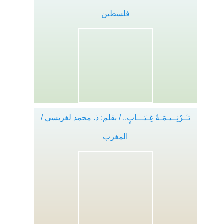
فلسطين
تـَـرْنِــيـمَـةُ غِـيَـــابٍ.. / بقلم: ذ. محمد لغريسي /
المغرب