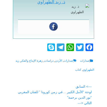
ذ. زيد الطهراوي
S
T
W
T
F
ky
el
h
wi
a
p
e
at
tt
c
Tags
Categories
إصدارات
إصدارات
,
الأردن
,
دراسات
,
زهرة الإبداع والفكر
,
زيد
e
gr
s
er
e
الطهراوي
,
كتاب
a
A
b
m
p
o
تصفّح
---> السابق
p
o
Previous
لوحة “الأمل الكبير …في زمن كورونا ” للفنان المغربي
المقالات
post:
“نور الدين برحمة”
k
التالي <---