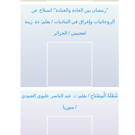
“رمضان بين العادة والعبادة”: انسلاخ عن
الروحانيات وإغراق في الماديات / بقلم: ذة. زينة
لعجيمي / الجزائر
شُعْلَةُ الْمِصْبَاحِ / بقلم: ذ. عبد الناصر عليوي العبيدي
/ سوريا