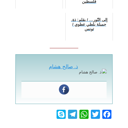
فلسطين
إلى النّور… / بقلم: ذة.
جميلة بلطي عطوي /
تونس
ذ. صالح هشام
S
T
W
T
F
ky
el
h
wi
a