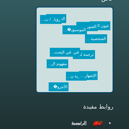
التواصل ...
الموسيق�...
الصورة و...
رؤيا.. / ب...
لا تقلق /...
الشخصية ...
عيون الل...
ترجمة لق...
في عيد م�...
في البحث...
مقاربة ن...
مفهوم ال...
الإشهار ...
الأنثرو�...
روابط مفيدة
الرئيسية