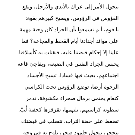
يتحول الأمر إلى عراك بالأيدي والأرجل، وتقع
الفؤوس في الرؤوس، ويصيح كبيرهم بقوة:
يا قوم، ألم تسمعوا بأن الجراد كان وجبة مهمة
على موائد أجدادنا أيام القحط والمجاعة؟ فما
علينا إلا إحكام قبضتنا عليه، فنقتات به كأسلافنا.
يحبس الجراد النفس في الضيعة، ويفاجئ قاعة
اجتماعهم، يعيث فيها فسادا، تسيح الأجساد
الرخوة أرضا، توضع الرؤوس تحت الكراسي
كنعام يحتمي برمال صحراء مكشوفة، تدمر
سطوته كراسيهم، تلتهمها، تقزقزها كحفنة لُبّ.
تضغط على حفنة التراب، تتصلب في قبضتك،
تتحجر، تتحول جلمود صخر، تلوح به في وجه