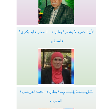
لأن الجميع لا يشعر / بقلم: ذة. انتصار عابد بكري /
فلسطين
تـَـرْنِــيـمَـةُ غِـيَـــابٍ.. / بقلم: ذ. محمد لغريسي /
المغرب