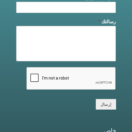
رسالتك
*
إرسال
خاص