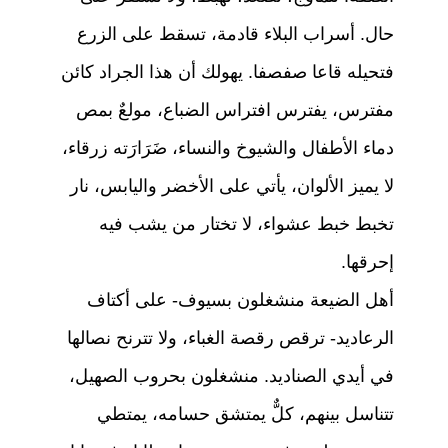
حال. أسراب البلاء قادمة، تسقط على الزرع
فتحيله قاعا صفصفا. يهولك أن هذا الجراد كائن
مفترس، يفترس افتراس الضباع، مولعٌ بمص
دماء الأطفال والشيوخ والنساء، ضَرَارَته زرقاء،
لا يميز الألوان، يأتي على الأخضر واليابس، نار
تخبط خبط عشواء، لا تختار من يشب فيه
إحرقها.
أهل الضيعة منشغلون بسيوف- على أكتاف
الرعاديد- ترقص رقصة الغباء، ولا تترنح نصالها
في أيدي الصناديد. منشغلون بحروب الصهيل،
تتناسل بينهم، كلٌّ يمتشق حسامه، يمتطي