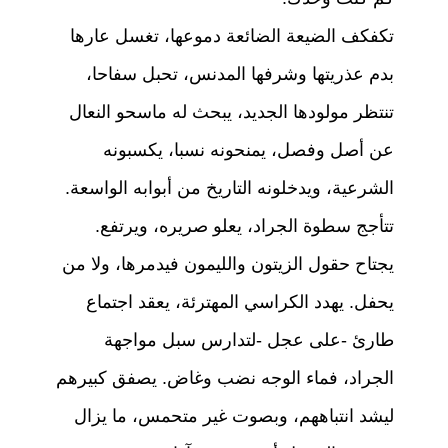
تكفكف الضيعة الضائعة دموعها، تغسل عارها
بدم عذريتها وشرفها المدنس، تحبل سفاحا،
تنتظر مولودها الجديد، يبحث له ماسحو النعال
عن أصل وفصل، يمنحونه نسبا، يكسبونه
الشرعية، ويدخلونه التاريخ من أبوابه الواسعة.
تتأجج سطوة الجراد، يعلو صريره، ويرتفع.
يجتاح حقول الزيتون والليمون فيدمرها، ولا من
يحفل. يهدد الكراسي المهترئة، يعقد اجتماع
طارئ -على عجل -لتدارس سبل مواجهة
الجراد، فماء الوجه نضب وغاض. يصفق كبيرهم
ليشد انتباههم، وبصوت غير متحمس، ما يزال