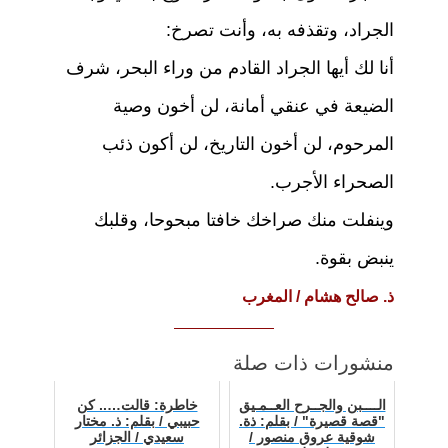
الجراد، وتقذفه به، وأنت تصرخ:
أنا لك أيها الجراد القادم من وراء البحر، شرف
الضيعة في عنقي أمانة، لن أخون وصية
المرحوم، لن أخون التاريخ، لن أكون ذئب
الصحراء الأجرب.
وينفلت منك صراخك خافتا مبحوحا، وقلبك
ينبض بقوة.
ذ. صالح هشام / المغرب
منشورات ذات صلة
الــــبن والجــرح العــمـيق
خاطرة: قالت….. كن
"قصة قصيرة" / بقلم: ذة.
حبيبي / بقلم: ذ. مختار
شوقية عروق منصور /
سعيدي / الجزائر