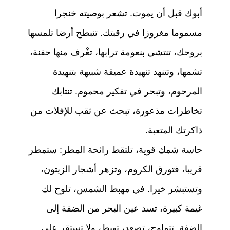
أبوك قبل أن يموت. تشعر بوصيته خنجرا
مسموما مغروزا في رقبتك. تنبطح أرضا تلمسها
بروحك، تنتشي بنعومة ترابها، تغْرف منها حفنة،
تشمها، وتتنهد تنهيدة عميقة شبيهة بتنهيدة
المرحوم، وتبحر في تفكير محموم. تنتابك
تخاطرات مذعورة، تبحث عن ثقب للإفلات من
ذاكرتك المتعبة.
حاسة شمك قوية، تلتقط رائحة المطر: ستمطر
قريبا، فتورق الكروم، وتزهر أشجار الزيتون،
وتستبشر خيرا. في مهبط الشمس، تلوح لك
غيمة كبيرة، تسد عين البحر من الضفة إلى
الضفة. تتماوج، تصعد، تهبط، ولا تستقر على