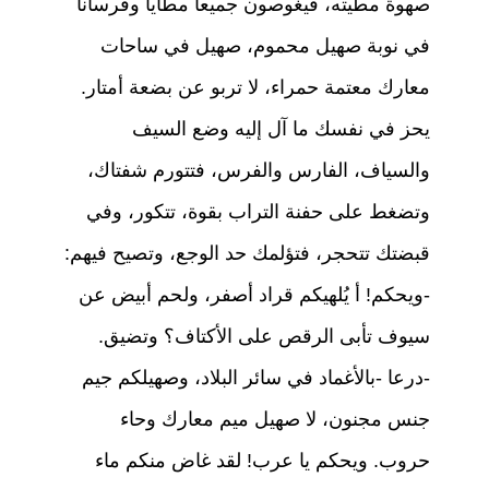
صهوة مطيته، فيغوصون جميعا مطايا وفرسانا
في نوبة صهيل محموم، صهيل في ساحات
معارك معتمة حمراء، لا تربو عن بضعة أمتار.
يحز في نفسك ما آل إليه وضع السيف
والسياف، الفارس والفرس، فتتورم شفتاك،
وتضغط على حفنة التراب بقوة، تتكور، وفي
قبضتك تتحجر، فتؤلمك حد الوجع، وتصيح فيهم:
-ويحكم! أ يُلهيكم قراد أصفر، ولحم أبيض عن
سيوف تأبى الرقص على الأكتاف؟ وتضيق.
-درعا -بالأغماد في سائر البلاد، وصهيلكم جيم
جنس مجنون، لا صهيل ميم معارك وحاء
حروب. ويحكم يا عرب! لقد غاض منكم ماء