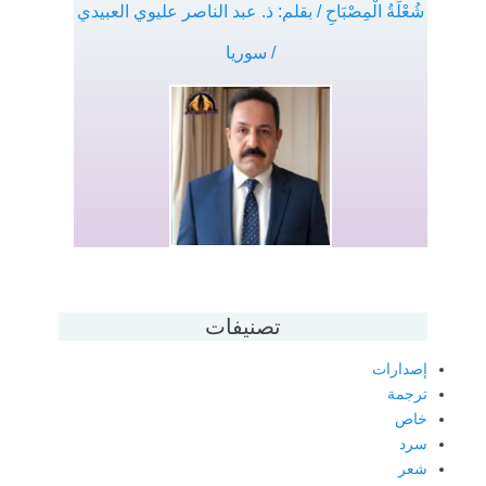
شُعْلَةُ الْمِصْبَاحِ / بقلم: ذ. عبد الناصر عليوي العبيدي
/ سوريا
تصنيفات
إصدارات
ترجمة
خاص
سرد
شعر