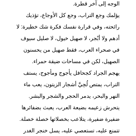
الوجه إلى آخر قطرة.
يؤلمك وجع التراب، وجع كل الأوجاع، تؤذيك
رائحته، وفي قرارة نفسك فكرة شك خطيرة: لا
أدهم ولا أبْجر، لا صهيل خيول، لا صليل سيوف
في صحراء العرب، فقط صهيل من يحسنون
الصهيل، لكن في مساحات ضيقة حمراء.
يهجم الجراد كجحافل يأجوج ومأجوج، يستف
التراب، يمتص لُحِيَّ أشجار الزيتون، يعب ماء
النهر والبحر، يدمر الحجر والشجر والبشر.
يتحرش زعيمه بضيعة العرب، يعبث بضفائرها
ضفيرة ضفيرة، يتلاعب بخصلاتها خصلة خصلة.
تتمنع عليه، تستعصي عليه، يسل خنجر الغدر