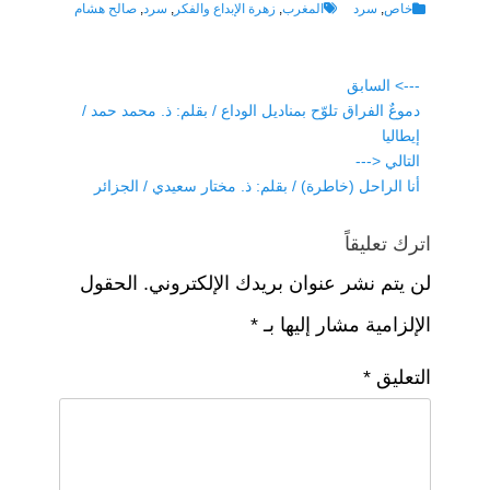
p
e
at
tt
c
Tags
Categories
خاص
,
سرد
المغرب
,
زهرة الإبداع والفكر
,
سرد
,
صالح هشام
e
gr
s
er
e
a
A
b
تصفّح
---> السابق
Previous
دموعٌ الفراق تلوّح بمناديل الوداع / بقلم: ذ. محمد حمد /
o
المقالات
p
m
post:
إيطاليا
p
o
التالي <---
k
Next
أنا الراحل (خاطرة) / بقلم: ذ. مختار سعيدي / الجزائر
post:
اترك تعليقاً
لن يتم نشر عنوان بريدك الإلكتروني.
الحقول
الإلزامية مشار إليها بـ
*
التعليق
*