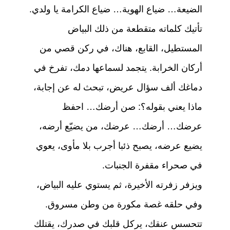
p
o
الضيعة… ضياع الهوية… ضياع الكرامة يا ولدي.
k
تأتيك كلماته متقطعة من ذلك البياض
المستطيل، القابع، هناك، في ركن قصي من
أركان الخرابة. يتجمد لسماعها دمك، تفرخ في
دماغك ألف سؤال عريض، تبحث له عن إجابة،
ماذا يعني بقوله؟: صن أرضك… احفظ
عرضك… أرضك… عرضك، من يضيّع أرضه،
يضيع عرضه، يصبح ذئبا أجرب بلا مأوى، يعوي
في صحراء مقفرة الجنبات.
ويزفر زفرته الأخيرة، ثم يستوي عليه البياض،
وفي حلقه غصة مكورة من وطن مسروق.
تتحسس عنقك، يركل قلبك في صدرك، يقتلك