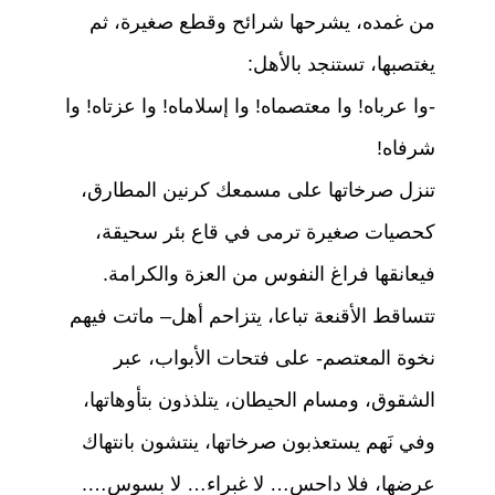
من غمده، يشرحها شرائح وقطع صغيرة، ثم
يغتصبها، تستنجد بالأهل:
-وا عرباه! وا معتصماه! وا إسلاماه! وا عزتاه! وا
شرفاه!
تنزل صرخاتها على مسمعك كرنين المطارق،
كحصيات صغيرة ترمى في قاع بئر سحيقة،
فيعانقها فراغ النفوس من العزة والكرامة.
تتساقط الأقنعة تباعا، يتزاحم أهل– ماتت فيهم
نخوة المعتصم- على فتحات الأبواب، عبر
الشقوق، ومسام الحيطان، يتلذذون بتأوهاتها،
وفي نَهم يستعذبون صرخاتها، ينتشون بانتهاك
عرضها، فلا داحس… لا غبراء… لا بسوس….