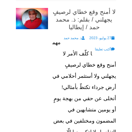
لا أمنح وقع خطاي لرصيفٍ
يجهلني / بقلم: ذ. محمد
حمد / إيطاليا
Author
Posted
27 يوليو، 2023
ذ. محمد حمد
مهم
on
أكتب تعليقا
ا كلّف الأمر لا
أمنح وقع خطاي لرصيفٍ
يجهلني ولا أستثمر أحلامي في
أرض جرداء تكتظّ بأمثالي!
أتخلى عن حقي من بهجة يومٍ
أو يومين متشابهين في
المضمون ومختلفين في بعض
التفاصيل لا اذكر منها إلّا