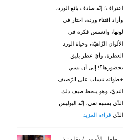
اعتراف؛ إنّه صادف بائع الورد،
وأراد اقتناء وردة، احتار في
لونها، وانغمس فكره في
الألوان الزّاهيّة، وحياة الورد
العطرة، وأيّ عطر يليق
بحضورها؟! إلى أن نسي
خطواته تنساب على الرّصيف
النديّ، وهو يلحظ طيف ذلك
الذّي بسببه نفي، إنّه البوليس
الذّي
قراءة المزيد
طفل الأمس / بقلم: ذ.