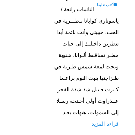
أكتب تعليقا
النائمات رائعة /
ياسونارى كواباتا نـظـــرية في
الحب. حبيبتي وأنت نائمة أبدا
تنظرين داخـلـك إلى حبات
مطـر تساقـط ألـوانا، هـنيهة
وتحت لمعة شمس طـرية في
طـزاجتها ينبت النوم براعـما
كـبرت قـبيل شقـشقة الفجر
عــذراوت أولى أجـنحة رسـلا
إلى السموات، هيهات بعـد
قراءة المزيد