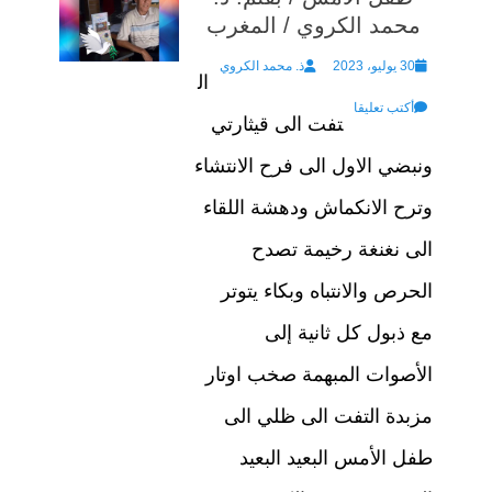
محمد الكروي / المغرب
Author
Posted
30 يوليو، 2023
ذ. محمد الكروي
ال
on
أكتب تعليقا
تفت الى قيثارتي
ونبضي الاول الى فرح الانتشاء
وترح الانكماش ودهشة اللقاء
الى نغنغة رخيمة تصدح
الحرص والانتباه وبكاء يتوتر
مع ذبول كل ثانية إلى
الأصوات المبهمة صخب اوتار
مزبدة التفت الى ظلي الى
طفل الأمس البعيد البعيد