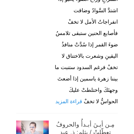
اشتدَّ السَّوادُ وضاقت
انفراجاتُ الأمل لا تخفْ
فأصابع الحنين ستبقى تلامسُ
ضوءَ القمر إذا سُدَّتْ منافذُ
اليقينِ وشعرت بالاختناق لا
تخفْ فرغم السدود ستنبت ما
بيننا زهرة ياسمين إذا أضعتَ
وجهتَكَ واختلطتْ عليكَ
الحواسُّ لا تخفْ
قراءة المزيد
مِـن أيـنَ أبـدأُ والحروفُ
تعطّلتْ / بثلم: ذ. عبد