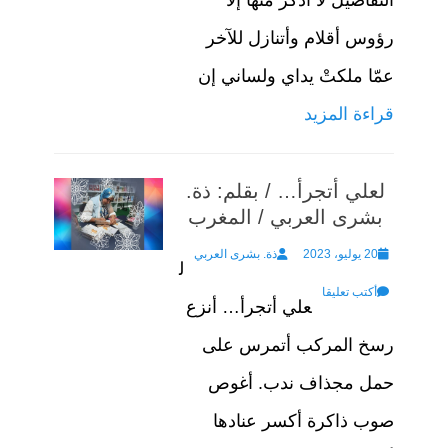
رؤوس أقلام وأتنازل للآخر
عمّا ملكتْ يداي ولساني إن
قراءة المزيد
لعلي أتجرأ… / بقلم: ذة.
بشرى العربي / المغرب
Author
Posted
20 يوليو، 2023
ذة. بشرى العربي
ل
on
أكتب تعليقا
علي أتجرأ… أنزع
رسخ المركب أتمرس على
حمل مجذاف ندب. أغوص
صوب ذاكرة أكسر عنادها