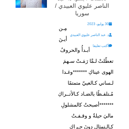
الناصر عليوي العبيدي /
سوريا
Posted
30 يوليو، 2023
مِـن
Author
on
ذ. عبد الناصر عليوي العبيدي
أيـنَ
أكتب تعليقا
أبـدأُ والحروفُ
تعطّلتْ لـمَّا رَمَـتْ سـهمَ
الهوى عيناكِ *******وغـدا
لـساني كـالعييّ متمتمًا
مُـتلفـظًا بالضـاد كـالأتــراكِ
*******أصبحتُ كالمشلولِ
ماليَ حيلةٌ و وقـفـتُ
كـالـتمثالِ دونَ حـراكِ