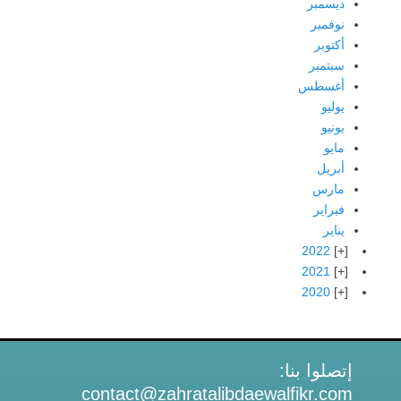
ديسمبر
نوفمبر
أكتوبر
سبتمبر
أغسطس
يوليو
يونيو
مايو
أبريل
مارس
فبراير
يناير
2022
2021
2020
إتصلوا بنا:
contact@zahratalibdaewalfikr.com