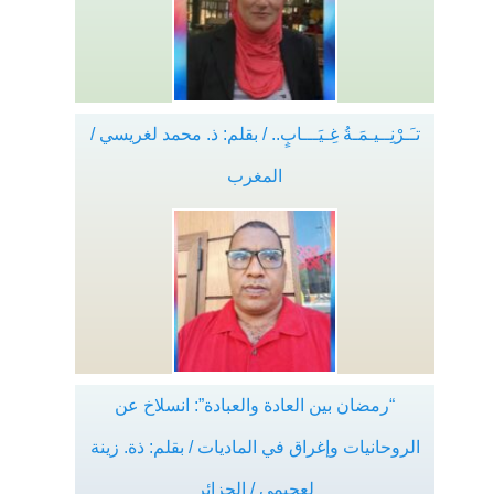
تـَـرْنِــيـمَـةُ غِـيَـــابٍ.. / بقلم: ذ. محمد لغريسي /
المغرب
“رمضان بين العادة والعبادة”: انسلاخ عن
الروحانيات وإغراق في الماديات / بقلم: ذة. زينة
لعجيمي / الجزائر