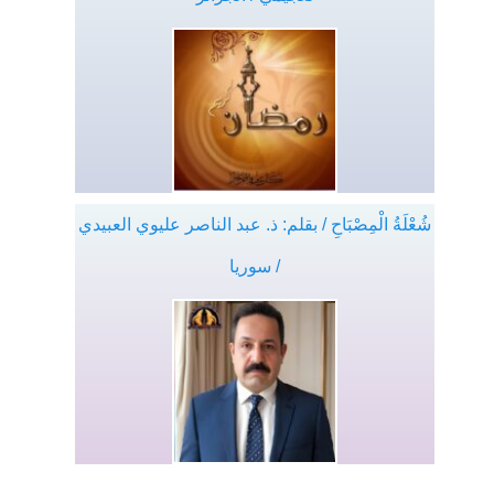
شُعْلَةُ الْمِصْبَاحِ / بقلم: ذ. عبد الناصر عليوي العبيدي
/ سوريا