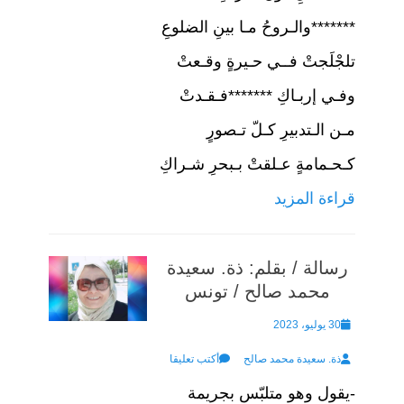
*******والـروحُ مـا بينِ الضلوعِ
تلجْلَجتْ فــي حـيرةٍ وقـعتْ
وفـي إربـاكِ *******فـقـدتْ
مـن الـتدبيرِ كـلّ تـصورٍ
كـحـمامةٍ عـلقتْ بـبحرِ شـراكِ
قراءة المزيد
رسالة / بقلم: ذة. سعيدة
محمد صالح / تونس
Posted
30 يوليو، 2023
Author
on
ذة. سعيدة محمد صالح
أكتب تعليقا
-يقول وهو متلبّس بجريمة