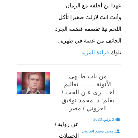
عهدا لن أخلفه مع الزمان
وأنتَ انتَ لازلتَ صغيرا تأكل
اللحم نيئا تقضمه قضمة الجرذ
الخائف من عضة في ظهره..
تلوك
قراءة المزيد
من باب طــهى
الأنوثة…….. تعاليم
أخــــرى عـن الحب /
بقلم: ذ. محمد توفيق
العزوني / مصر
Posted
27 يوليو، 2023
عن رواية /
Author
on
ذ. محمد توفيق العزوني
الجميلات