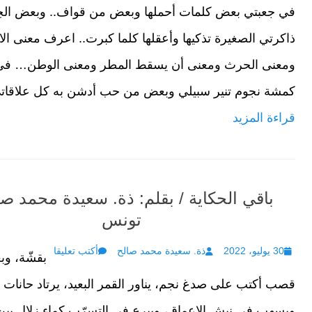
on
في جعبتي بعض كلمات أحملها وبعض من قواف.. وبعض الحِ
ذاكرتي الصغيرة تذكيها وأعقلها كلما كبرت.. اعرف معنى ا
ومعنى الحرث ومعنى أن يسقط المطر ومعنى الوطن… في
كمشة نجوم تنير سبيلي وبعض من حب أدشن به كل علاقاتي
قراءة المزيد
باقي الحكاية / بقلم: ذة. سعيدة محمد صا
تونس
Author
Posted
30 يوليو، 2022
ذة. سعيدة محمد صالح
أكتب تعليقا
بقشّة، و
on
قصب أكتب على صدغ نجم، يناور القمر البعيد، يرتاد حانات ا
ويسهب في نبش الاعماق، ويبرع في التسرّب كماء زلال بي