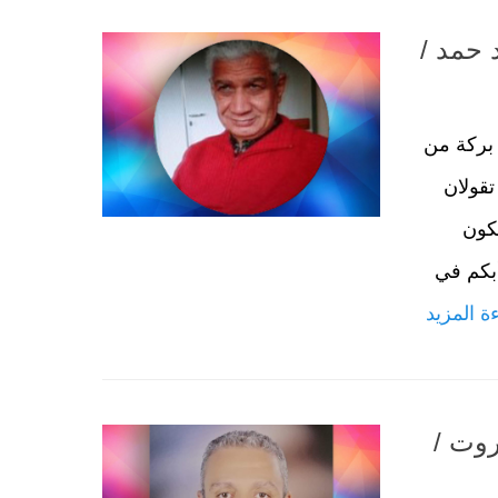
 حمد /
 بركة من
تقولان
يكون
أبكم في
ة المزيد
روت /