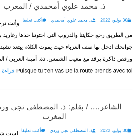
ذ. محمد علوي أمحمدي / المغرب
Author
Posted
30 يوليو، 2022
ذ. محمد علوي أمحمدي
أكتب تعليقا
وأنت ترح
on
من الطريق رجع حكايتنا والدروب التي احتوتنا خذها رغاريد ب
جوانحك ادخل بها صف الغرباء حيث يموت الكلام يبتعد نشيد 
ورقص ذاكرة يرقد مع مغيب الشمس. ذة. أمينة العربي / ا
Puisque tu t’en vas De la route prends avec toi
قراءة ا
الشاعر…. / بقلم: ذ. المصطفى نجي ورد
المغرب
Author
Posted
30 يوليو، 2022
ذ. المصطفى نجي وردي
أكتب تعليقا
لست شاع