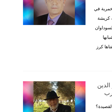
الخمرية في
 كريشة
لسوداوان
ابها
تاها كرز
الدين
رب
لقصيدة؟