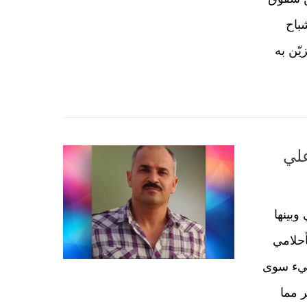
شباح
يّن به
علي
وبينها
أحلامي
 شيء سوى
ر مما