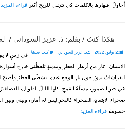
أحاولُ اظهارها بالكلمات كي تتجلى للريحِ أكثر
قراءة المزيد
هكذا كنتُ / بقلم: ذ. عزيز السوداني / ال
Author
Posted
28 يوليو، 2022
ذ. عزيز السوداني
أكتب تعليقا
في زمنٍ لا يول
on
الإنسان، عارٍ من أزهارِ العطرِ ومدينةٍ تلفظُني خارج أسوارها
الفراشاتُ تدورُ حول نارِ الوجعِ عندما تشظّى العطرُ وأصبحَ 
في خبرِ الضمورِ، مسلّةُ القمحِ أكلها الليلُ الطويل، العصافير
صحراءِ الابتعادِ، الصحراء كالبحرِ ليس له أمان، وبيني وبين الن
خصومةٌ
قراءة المزيد