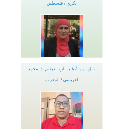
بكري / فلسطين
تـَـرْنِــيـمَـةُ غِـيَـــابٍ.. / بقلم: ذ. محمد
لغريسي / المغرب