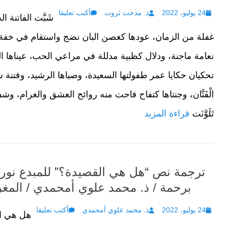
Author
Posted
24 يوليو، 2022
ذ. مدحت ثروت
أكتب تعليقا
شَبَّت الفاتنة 
on
غفلة من الزمان، عودها كغصن البان نضج واستقام في خفة
نعامة ماجنة، ودلال كظبية مدللة في مراعي الحب، عيناها ا
تحكيان حكايا عمر طفولتها السعيدة، وصباها الرشيد، وفتنة شب
الْفَتَّان، وجنتاها كتفاح فاحت منه روائح العشق والغرام، وشف
تَلَوَّنَت
قراءة المزيد
ترجمة نص “هل هي القصيدة؟” للمبدع نور 
برحمة / ذ. محمد علوي أمحمدي / المغ
Author
Posted
24 يوليو، 2022
ذ. محمد علوي أمحمدي
أكتب تعليقا
هل هي ا