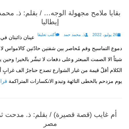
بقايا ملامح مجهولة الوجه… / بقلم: ذ. محمد
إيطاليا
Author
Posted
26 يوليو، 2022
ذ. محمد حمد
أكتب تعليقا
عينان ذائبتان في
on
دموع التماسيح وفم مُحاصر بين شفتين حادّتين كالامواس لا 
شيئاً الا الصمت المبعثر وعلى دفعات لا تبشّر بالخير! وحين 
الكلام أقلّ قيمة من غبار الشوارع تصدح حناجرُ الف غرابٍ 
يوم مزدحم بالخطى التائهة وتبدو الانكسارات المتراكمة
قراء
أم غايب (قصة قصيرة) / بقلم: ذ. مدحت ث
مصر