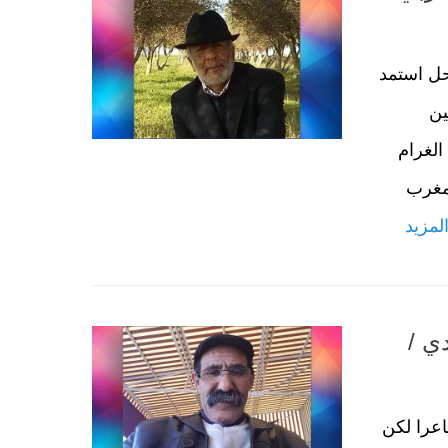
ل استمد
ين
الغرام
لمغرب
لمزيد
ي /
را لكن