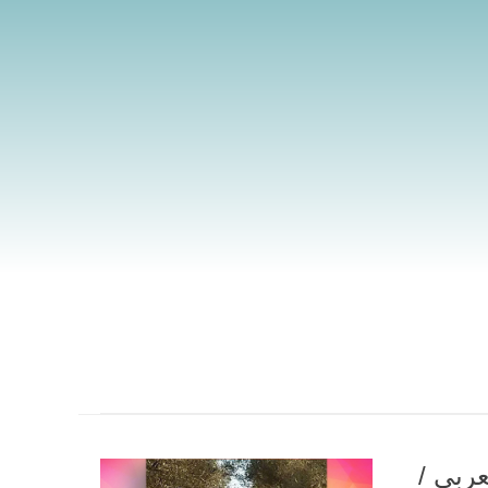
ربي /