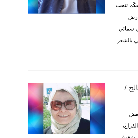
كَم تنحث
لارض
 سمائي
 بالشعر
لح /
بعض
لفراغ،
ن شقوق