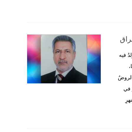
عراق
دُ فيه
،
الروضُ
ُ في
هرِ