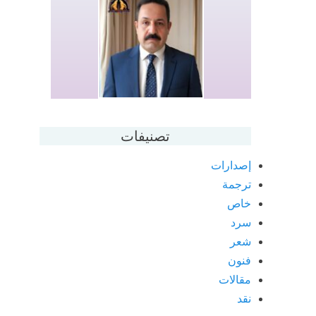
تصنيفات
إصدارات
ترجمة
خاص
سرد
شعر
فنون
مقالات
نقد