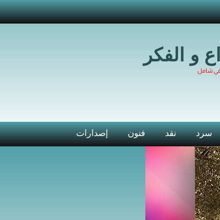
اع و الفكر
في شامل
سرد
نقد
فنون
إصدارات