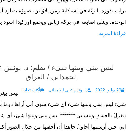
تراب بذوره البريّة في استكانة زمن الاوّلين، ضوؤه يطارد أ
الوحدة، وينقع اصابعه في بركة زنابق ويجمع اوركيدا اسود يز
قراءة المزيد
ليس بيني وبينها شىء / بقلم: ذ. يونس 
الحمداني / العراق
Author
Posted
29 يوليو، 2022
ذ. يونس علي الحمداني
أكتب تعليقا
ليس بيني 
on
شيء ليس بيني وبينها شيء أي شيء سوى أني أراها دوما ب
تتغزلُ بالعشقِ وتنساني ******* ليس بيني وبينها شيء أي
اني حين أرسمها أحاولُ جاهدا أن أخفيها من خلالِ الصور أكث