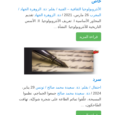
خاص
الأنثروبولوجيا الثقافية – الفنية / بقلم: ذة. الزوهرة الجهاد /
المغرب
26 مارس، 2021 /
ذة. الزوهرة الجهاد
تقديم
المحاور الأساسية I. تعريف الأنثروبولوجيا. II. الأسس
التاريخية للأنثروبولوجيا: النشأة ...
قراءة المزيد
سرد
احتفال / بقلم: ذة. سعيدة محمد صالح / تونس
29 يناير،
2024 /
ذة. سعيدة محمد صالح
جمعوا الجماجم، نظموا
المسبحة، علّقوا تمائم الطاعة على شجرة شوكيّة، تهافت
الضّاحكون، ...
قراءة المزيد