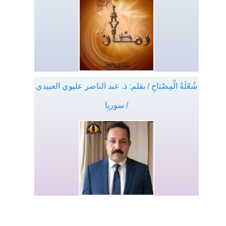
شُعْلَةُ الْمِصْبَاحِ / بقلم: ذ. عبد الناصر عليوي العبيدي
/ سوريا