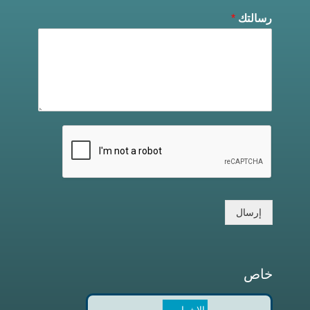
رسالتك
*
إرسال
خاص