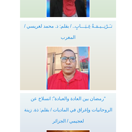
تـَـرْنِــيـمَـةُ غِـيَـــابٍ.. / بقلم: ذ. محمد لغريسي /
المغرب
“رمضان بين العادة والعبادة”: انسلاخ عن
الروحانيات وإغراق في الماديات / بقلم: ذة. زينة
لعجيمي / الجزائر