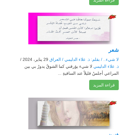
شعر
لا شيء.. / بقلم: ذ. علاء الدليمي / العراق
29 يناير، 2024 /
ذ. علاء الدليمي
لا شيء يؤرقني كما الشوقُ يدورُ بي بين
المراعي أجلسُ قليلاً عند الساقيةِ ...
قراءة المزيد
فنون