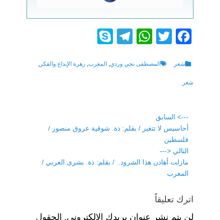
S
T
W
T
F
ky
el
h
wi
a
p
e
at
tt
c
Tags
Categories
شعر
المصطفى نجي وردي
,
المغرب
,
زهرة الإبداع والفكر
,
e
gr
s
er
e
شعر
a
A
b
m
p
o
تصفّح
---> السابق
p
o
Previous
أحاسيس لا تتغير / بقلم: ذة. شوقية عروق منصور /
المقالات
post:
فلسطين
k
التالي <---
Next
مازلت أهادن هذا الشرود.. / بقلم: ذة. بشرى العربي /
post:
المغرب
اترك تعليقاً
لن يتم نشر عنوان بريدك الإلكتروني.
الحقول