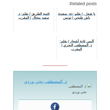
Related posts:
یا شِعرُ.. / بقلم: ذة. سعيدة
عَتمة الطريق / بقلم: ذ.
باش طبجي / تونس
سعيد محتال / المغرب
ألبس غابة أشجار / بقلم:
ذ. المصطفى البحري /
المغرب
ذ. المصطفى نجي وردي