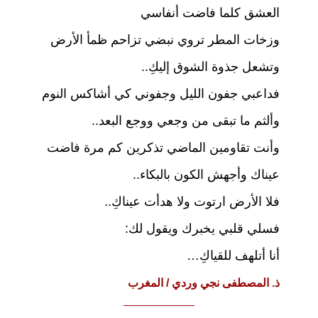
p
o
العشق كلما فاضت أنفاسي
k
وزخات المطر تروي نبضي تزاحم ظمأ الأرض
وتشعل جذوة الشوق إليكِ..
فداعبي جفون الليل وجفوني كي أشاكس النوم
وألثم ما تبقى من وجعي ووجع البعد..
وأنت تقاومين الماضي تذكرين كم مرة فاضت
عيناك وأجهش الكون بالبكاء..
فلا الأرض ارتوت ولا هدأت عيناكِ..
فسلي قلبي يخبرك ويقول لك:
أنا أتلهف للقياكِ…
ذ. المصطفى نجي وردي / المغرب