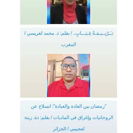
تـَـرْنِــيـمَـةُ غِـيَـــابٍ.. / بقلم: ذ. محمد لغريسي /
المغرب
“رمضان بين العادة والعبادة”: انسلاخ عن
الروحانيات وإغراق في الماديات / بقلم: ذة. زينة
لعجيمي / الجزائر