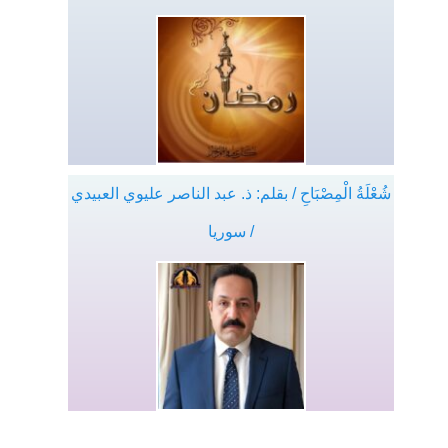
شُعْلَةُ الْمِصْبَاحِ / بقلم: ذ. عبد الناصر عليوي العبيدي
/ سوريا