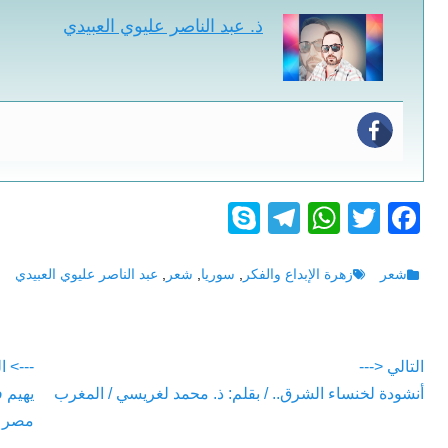
ذ. عبد الناصر عليوي العبيدي
S
T
W
T
F
ky
el
h
wi
a
p
e
at
tt
c
Tags
Categories
شعر
زهرة الإبداع والفكر
,
سوريا
,
شعر
,
عبد الناصر عليوي العبيدي
e
gr
s
er
e
a
A
b
تصفّح
التالي <---
---> ا
m
p
o
vious
Next
أنشودة لخنساء الشرق.. / بقلم: ذ. محمد لغريسي / المغرب
يهيم 
المقالات
p
o
post:
post:
مصر
k