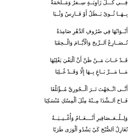
فِـــي كُـــلِّ زَاوِيَــةٍ سِــفرٌ وَمَــلْحَمَةٌ
بِــهَــا ثُــوىْ بَــطَلٌ أَوْ فَــارِسٌ وَثْــبَا
أَبْــوَابُهَا فِي صُرُوفِ اَلدَّهْرِ صَامِدَةٌ
تُــصَــارِعُ اَلــرِّيحَ وَالْأَيَّــامَ وَالْــحِقَبَا
قَــدْ خَــابَ مَــنْ ظَنَّ أَنَّ اَلْبَغْيَ يَغْلِبُهَا
مَـــا مَـــرَّ بَــاغٍ بِــهَا إِلَّا وَقَــدْ غُــلِبَا
أَنَّــى اتَّــجَهْتَ تَــرَ اَلْــجُورِيَّ مُــؤْتَلْقَا
فَــاحَ اَلــشَّذَا مِــنْهُ مِثْلَ اَلْمِسْكِ مُنْسَكِبَا
وَلِــلْــعَــصَافِيرِ أَنْــــغَــامٌ وَأُغْــنِــيَــةٌ
تُغَازِلُ اَلصُّبْحَ كَيْ يَشْدُو اَلْوَرَى طَرَبًا