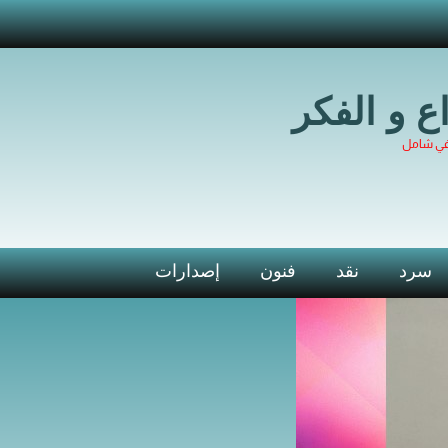
اع و الفكر
في شامل
سرد
نقد
فنون
إصدارات