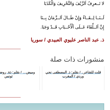
لا تَــعرِفُ اَلزَّيْفَ وَالتَّحْرِيفَ وَالْكَذَبَا
لَــنَــا لِــقَــاءٌ وَإِنْ طَــالَ اَلــزَّمَانُ بِــنَا
إِنَّ اَلــلِّقَاءَ عَــلَى اَلْأَحْــبَابِ قَــدْ وَجَبَا.
ذ. عبد الناصر عليوي العبيدي / سوريا
منشورات ذات صلة
قلت للشاعر.. / بقلم: ذ. المصطفى نجي
وميض… / بقلم: ذة. روضة
وردي / المغرب
تونس