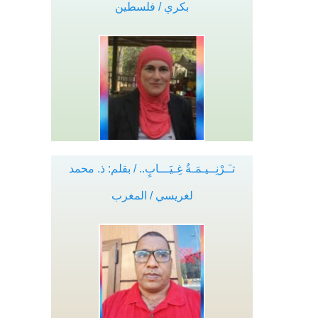
بكري / فلسطين
تـَـرْنِــيـمَـةُ غِـيَـــابٍ.. / بقلم: ذ. محمد
لغريسي / المغرب