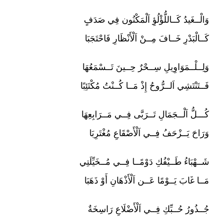
وَالْــغَيدُ كَــاللُّؤْلُؤِ اَلْمَكْنُون فِي صَدَفٍ
كَــالْبَدْرِ خَــافَ مِــنْ اَلْأَنْظَارِ فَاحْتَجَبَا
وَلِــلْــمَوَاوِيلِ سِــحْرٌ حِــينَ تَــسْمَعُهَا
فَــتَنْتَشِي اَلــرُّوحُ إِذْ مَــا كُــنْتُ مُكْتَئِبًا
كُـــلُّ اَلْــجَمَالِ تَــرَبَّى فِــي مَــرَابِعِهَا
وَرَاحَ يَــزْحَفُ فِــي اَلْأَصْقَاعِ مُغْتَرِبَا
شَــهْبَاءُ طَــيْفُكِ دَوْمًــا فِــي مُــخَيِّلَتِي
مَــا غَابَ يَــوْمًا عَــن اَلْأَذْهَانِ أَوْ ذَهَبَا
جُــذُورُ حُــبِّكِ فِــي اَلْأَضْلَاعِ رَاسِخَةٌ