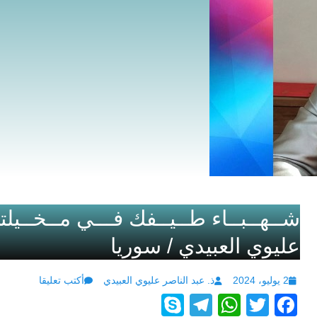
شــهــبــاء طــيــفك فـــي مــخــيلت
عليوي العبيدي / سوريا
Author
Posted
2 يوليو، 2024
ذ. عبد الناصر عليوي العبيدي
أكتب تعليقا
S
T
W
T
F
on