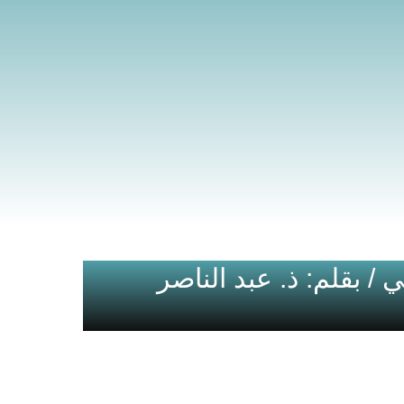
ي / بقلم: ذ. عبد الناصر