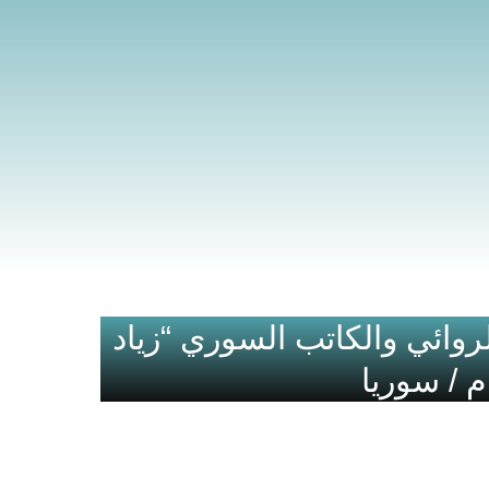
وائي والكاتب السوري “زياد
م / سوريا