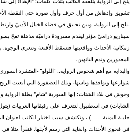
يلج إلى الرواية يتلقفه الكاتب بثلاث كلمات: “الإهداء إلى شام
تشويق وإدهاش من أول حرف وأول صورة حتى النقطة الأخ
-نلج إلى الرواية، وبين تحليق في فضاء الخيال الأدبيّ وارتطا
سيناريو دراميّ مؤثر ليقدم مسرودةً دراميّة مذهلة تعجّ 
زمكانية الأحداث وواقعيتها فتسقط الأقنعة وتتعرى الوجوه.
المغدورين وندم التائهين.
والبداية مع أهم شخوص الرواية.. “اللولو” -المتشرد السو
شوارعها ونوافذها وناسها- وتلك العصفورة التي أتعبت الري
وحوش في بلاد الشتات؛ إنها السورية “شام” بطلة الرواية ومح
الشابات) في اسطنبول لنتعرف على رفيقاتها العربيات (بتول ال
جليلة اليمنية -…..) ، ونكتشف سبب اختيار الكاتب لعنوان ال
في فحوى الأحداث والغاية التي رسم لأجلها. فنقرأ مثلا في ال