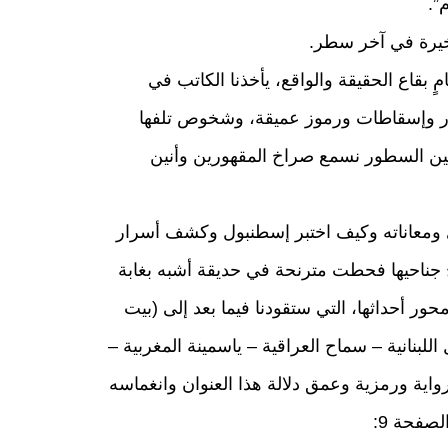
”.
يرة في آخر سطر.
مٍ بقاع الحقيقة والواقع، يأخذنا الكاتب في
بصور وإسقاطات ورموز عميقة، وشخوص تلفها
 بين السطور نسمع صراخ المقهورين وأنين
ري ومعاناته وكيف اختبر إسطنبول وكشف أسرار
ح جناحيها فحطت مترنحة في حديقة أشبه بغابة
ور أحداثها، التي ستقودنا فيما بعد إلى (بيت
لبنانية – سماح العراقية – ياسمينة المغربية –
رواية ورمزية وعمق دلالة هذا العنوان وانغماسه
صفحة 9: