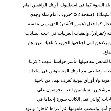
 بلد اللجوء كما في اسطنبول، أولئك الواقفين امام
مديريات الأمن والهجرة للحصول على بطاقة حماية مؤقتة (الكيمك)، (صفحة 22: “خروف أمام شاة وجدي
تحار كما فعل (عمرو الأشقر) الذي رمى بنفسه
ه (غفران). والفتيات العربيات في “بيت الشابات”
 بلادهن التي اجتاحتها الحروب؛ ناهيك عن تجار
داع.
للتمعن بتفاصيلها، تأسر حواسنا، تلهب ذاكرتنا
ناحية، وتعاطف مع أولئك المسجونين في ساحات
وية ولا أوراق ثبوتية تُعرف بهم، من ناحية
المرشحين السياسيين الذين يحرضون على
حات (والتي نقل الكاتب صورة إحداها في
ا زوج أمها واغتصب طفولتها، ثم أغراها “تاجار” بوعود