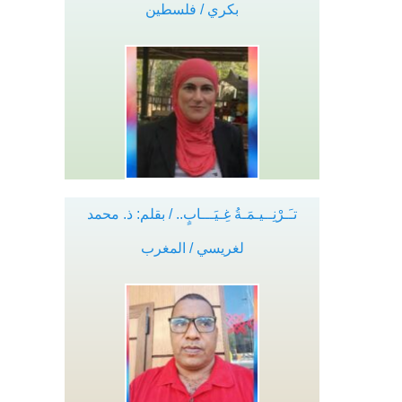
بكري / فلسطين
تـَـرْنِــيـمَـةُ غِـيَـــابٍ.. / بقلم: ذ. محمد
لغريسي / المغرب