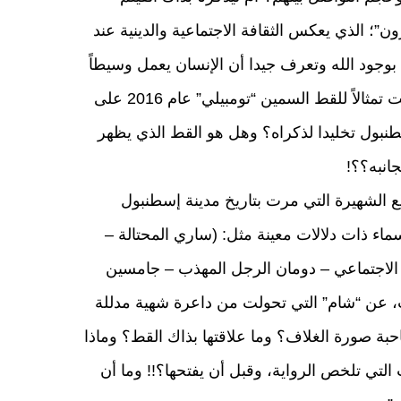
كية “سيدا تورون”؛ الذي يعكس الثقافة الاجتماعية والدينية عند
ة بوجود الله وتعرف جيدا أن الإنسان يعمل وسيطاً
لإرادة الله”؟ وتلك النحاتة التركية (سيوال شاهين) التي أقامت تمثالاً للقط السمين “تومبيلي” عام 2016 على
بول تخليدا لذكراه؟ وهل هو القط الذي يظهر
انبه؟؟!
الشهيرة التي مرت بتاريخ مدينة إسطنبول
اء ذات دلالات معينة مثل: (ساري المحتالة –
ز الاجتماعي – دومان الرجل المهذب – جامسين
ب، عن “شام” التي تحولت من داعرة شهية مدللة
ة صورة الغلاف؟ وما علاقتها بذاك القط؟ وماذا
التي تلخص الرواية، وقبل أن يفتحها؟!! وما أن