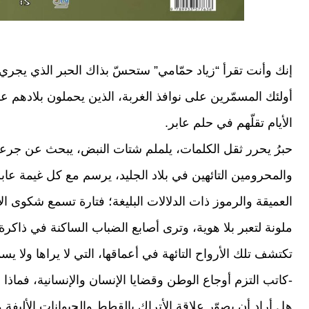
إنك وأنت تقرأ “زياد حمّامي” ستحسّ بذاك الحبر الذي ي
أولئك المسمّرين على نوافذ الغربة، الذين يحملون بلادهم
الأيام تقلّهم في حلم عابر.
حبرُ يحرر ثقل الكلمات، يلملم شتات النبض، يبحث عن جر
والمحرومين التائهين في بلاد الجليد، يرسم مع كل غيمة عاب
العميقة والرموز ذات الدلالات البليغة؛ فتارة تسمع شكوى ا
ملونة لتعبر بلا هوية، وترى أصابع الضباب الساكنة في ذاكرة
تكتشف تلك الأرواح التائهة في أعماقها، التي لا يراها ولا يسمع
-كاتب التزم أوجاع الوطن وقضايا الإنسان والإنسانية، فما
هل أراد أن يصوّر علاقة الأتراك بالقطط والحيوانات الأليفة 