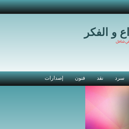
اع و الفكر
في شامل
سرد
نقد
فنون
إصدارات