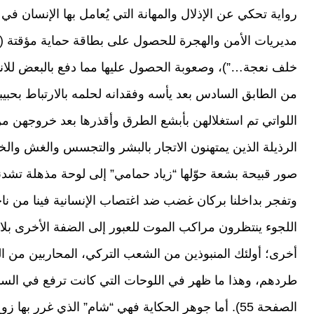
رواية تحكي عن الإذلال والمهانة التي يُعامل بها الإنسان في
خلف نعجة…”)، وصعوبة الحصول عليها مما دفع بالبعض للان
من الطابق السادس بعد يأسه وفقدانه لحلمه بالارتباط بحبيبت
اللواتي تم استغلالهن بأبشع الطرق وأقذرها بعد خروجهن من
الرذيلة الذين يمتهنون الاتجار بالبشر والتجسس والغش والخ
صور قبيحة بشعة حوّلها “زياد حمامي” إلى لوحة مذهلة تشدنا 
وتفجر بداخلنا بركان غضب ضد اغتصاب الإنسانية فينا من 
اللجوء ينتظرون مراكب الموت للعبور إلى الضفة الأخرى بلا ه
أخرى؛ أولئك المنبوذين من الشعب التركي، المحاربين من 
طردهم، وهذا ما ظهر في اللوحات التي كانت ترفع في السا
الصفحة 55). أما جوهر الحكاية فهي “شام” الذي غرر به