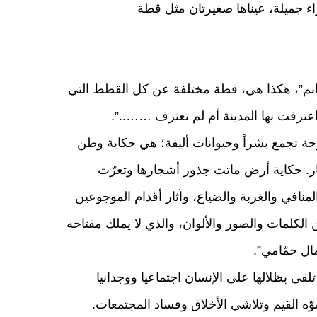
ء جميلة، عيناها صغيرتان مثل قطة
هند خانم”، هكذا هي، قطة مختلفة عن كل القطط التي
عترفت بها المدينة أم لم تعترف ……..”.
ة تجمع بشراً وحيوانات أليفة؛ هي حكاية وطن
ر. حكاية أرض ماتت جذور أشجارها وتعرّت
لمنافي والغربة والضياع، وآثار أقدام الموجوعين
كلمات والصور والألوان، والذي لا يملك مفتاحه
ال حمّامي”.
ي بظلالها على الإنسان اجتماعيا ووجدانيا
شوّه القيم وتلاشي الأخلاق وفساد المجتمعات.