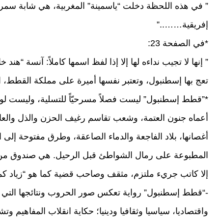
” في هذه اللحظة دخلت “ياسمينة” المغربية، هي شابة سمرا
إفريقية……..”
*في الصفحة 23:
” إنها لا تجيب نداءه لها إلا إذا لفظ اسمها كاملاً: آنسة “
تعج بها إسطنبول، وتعتبر نفسها أميرة على مملكة القطط، ا
*”قطط إسطنبول” ليست فصلاً مسرحيّاً للتسلية، وليست لوح
أعماه جنون العتمة، وشعب تقاسم رغيف الحزن والذل والعا
أغصانها، بلاد الفاجعة والدماء الصاعقة، وطرق مفتوحة إلى ا
المطبوعة على رمال الشواطئ قبل الرحيل. هي صندوق من ال
إلا كاتب جريء ملتزم، مثقف وصاحب قضية كما هو “زياد كم
-“قطط إسطنبول” رواية تعكس صور الحروب ونتائجها التي تلق
واقتصاديا، سياسيا وثقافيا ودينيا؛ حكاية انقلاب المفاهيم وت