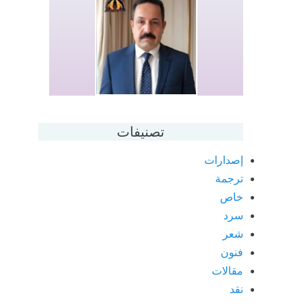
تصنيفات
إصدارات
ترجمة
خاص
سرد
شعر
فنون
مقالات
نقد