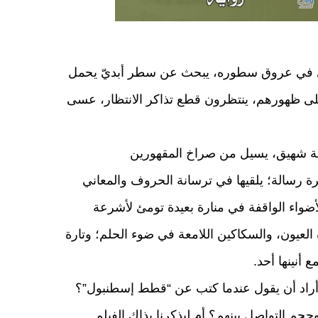
جري في عروق سطوره، يبحث عن سطر أبديّ يحمل
 على ظهورهم، ينتظرون قطع تذاكر الانتظار، عسى
عة شهيق، يسيل من صراخ المقهورين
رة رسالة؛ يلقيها في ترسانة الحروف والمعاني
لأضواء الواقفة في منارة بعيدة تومئ لأشرعة
 العيون، والسكاكين اللامعة في ضوء الحلم؛ وتارة
 أنينها أحد.
ذا أراد أن يقول عندما كتب عن “قطط إسطنبول”؟
وحجم التواصل بينهم؟ أم ليذكرنا بذاك الفيلم