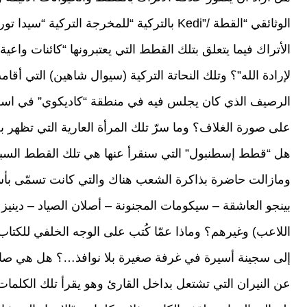
الوثائقي “القطة /”Kedi بالتركية “للمخرجة التر
الأتراك فيما يتعلق بتلك القطط التي يعتبرونها “كائنات واعي
الرصيف الذي كان يجلس فيه في منطقة “كاديكوي” في اسطن
على صورة الغلاف؟ وما سرّ تلك المرأة العارية التي تظهر بج
هل “قطط إسطنبول” التي سنقرأ عنها هي تلك القطط السبع 
ومازالت حاضرة بذاكرة الشعب هناك والتي كانت تسمّى بأسم
بينجو العاشقة – سيكومات المجنونة – أصلان الصياد – ديني
اللاعب) وغيرهم؟ وماذا عمّا كُتب على الوجه الخلفي للكتا
إلى سجينة أسيرة في غرفة صغيرة بلا نوافذ…؟ هل هي صاحب
عن النيران التي تشتعل بداخل القارئ وهو يقرأ تلك الكلمات 