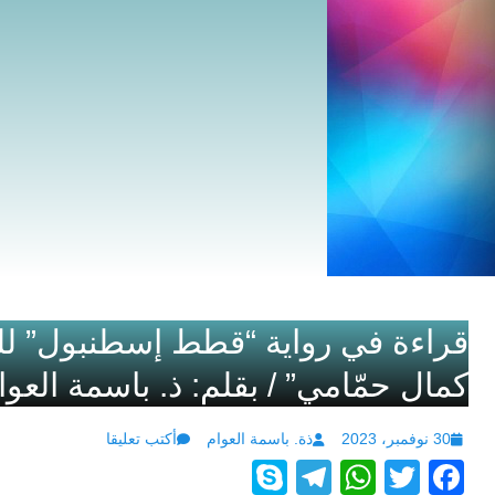
قراءة في رواية “قطط إسطنبول” للر
كمال حمّامي” / بقلم: ذ. باسمة العوا
Author
Posted
30 نوفمبر، 2023
ذة. باسمة العوام
أكتب تعليقا
S
T
W
T
F
on