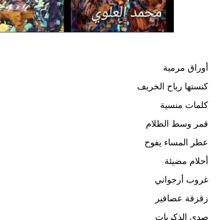
أوراق مرمية
كنستها رياح الخريف
كلمات منسية
قمر وسط الظلام
عطر المساء يفوح
أحلام مضيئة
غروب أرجواني
زقزقة عصافير
صدى الذكريات