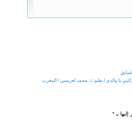
لسابق
Pre
كتني يا والدي / بقلم: ذ. محمد لغريسي / المغرب
إليها بـ
*