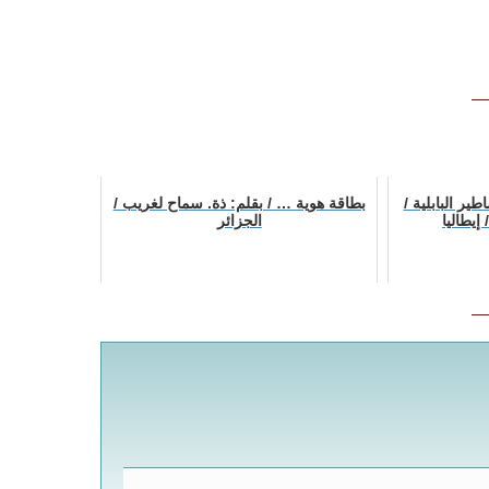
ير البابلية /
بطاقة هوية … / بقلم: ذة. سماح لغريب /
إيطاليا
الجزائر