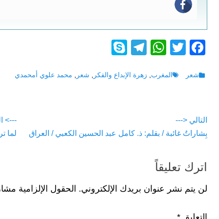
S
T
W
T
F
ky
el
h
wi
a
p
e
at
tt
c
Tags
Categories
شعر
المغرب
,
زهرة الإبداع والفكر
,
شعر
,
محمد علوي أمحمدي
e
gr
s
er
e
a
A
b
تصفّح
التالي <---
---> ا
m
p
o
vious
Next
بِشاراتٌ غائبة / بقلم: ذ. كامل عبد الحسين الكعبي / العراق
لما تر
المقالات
p
o
post:
post:
k
اترك تعليقاً
لن يتم نشر عنوان بريدك الإلكتروني.
الحقول الإلزامية مشار 
التعليق
*