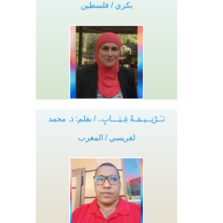
بكري / فلسطين
تـَـرْنِــيـمَـةُ غِـيَـــابٍ.. / بقلم: ذ. محمد
لغريسي / المغرب