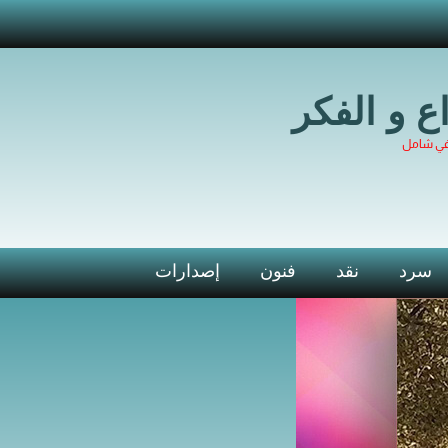
اع و الفكر
في شامل
سرد
نقد
فنون
إصدارات