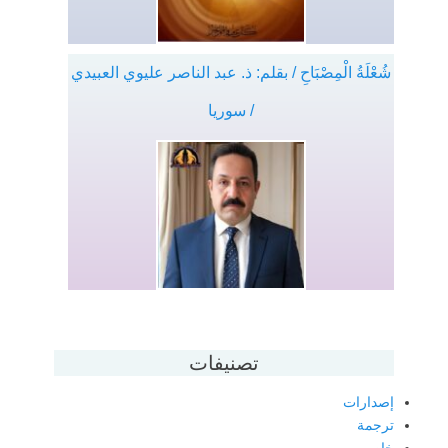
شُعْلَةُ الْمِصْبَاحِ / بقلم: ذ. عبد الناصر عليوي العبيدي
/ سوريا
تصنيفات
إصدارات
ترجمة