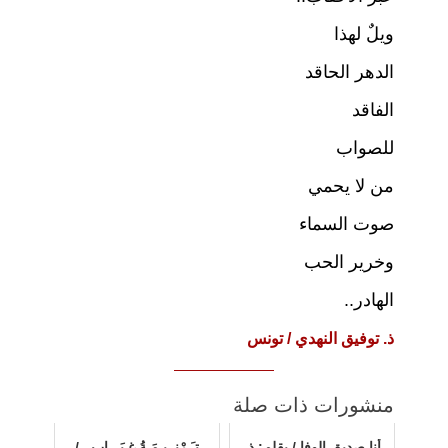
ويلٌ لهذا
الدهر الحاقد
الفاقد
للصواب
من لا يحمي
صوت السماء
وخرير الحب
الهادر..
ذ. توفيق النهدي / تونس
منشورات ذات صلة
أنا صديق الوفا / بقلم: ذ.
تـَـرْنِــيـمَـةُ غِـيَـــابٍ.. /