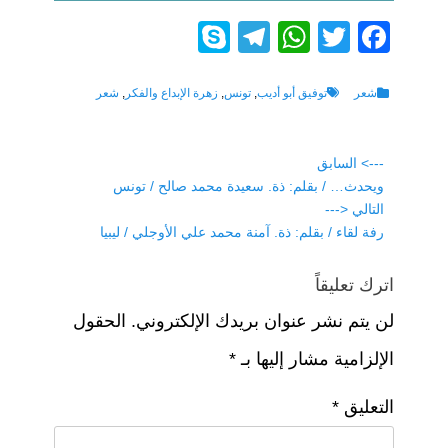
S
T
W
T
F
ky
el
h
wi
a
p
e
at
tt
c
Tags
Categories
شعر
توفيق أبو أديب
,
تونس
,
زهرة الإبداع والفكر
,
شعر
e
gr
s
er
e
a
A
b
تصفّح
---> السابق
Previous
ويحدث… / بقلم: ذة. سعيدة محمد صالح / تونس
o
المقالات
p
m
post:
التالي <---
p
o
Next
رفة لقاء / بقلم: ذة. آمنة محمد علي الأوجلي / ليبيا
k
post:
اترك تعليقاً
لن يتم نشر عنوان بريدك الإلكتروني.
الحقول
الإلزامية مشار إليها بـ
*
التعليق
*