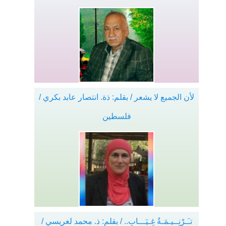
لأن الجميع لا يشعر / بقلم: ذة. انتصار عابد بكري /
فلسطين
تـَـرْنِــيـمَـةُ غِـيَـــابٍ.. / بقلم: ذ. محمد لغريسي /