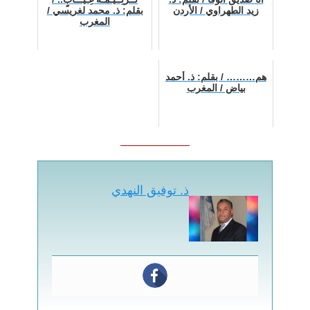
زيد الطهراوي / الأردن
بقلم: ذ. محمد لغريسي /
المغرب
هم……… / بقلم: ذ. أحمد
بياض / المغرب
ذ. توفيق النهدي