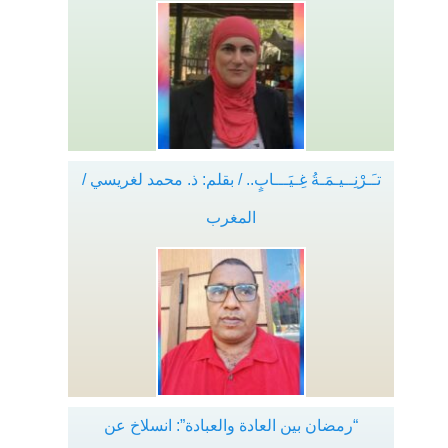
تـَـرْنِــيـمَـةُ غِـيَـــابٍ.. / بقلم: ذ. محمد لغريسي /
المغرب
“رمضان بين العادة والعبادة”: انسلاخ عن