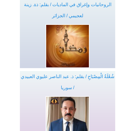
الروحانيات وإغراق في الماديات / بقلم: ذة. زينة
لعجيمي / الجزائر
شُعْلَةُ الْمِصْبَاحِ / بقلم: ذ. عبد الناصر عليوي العبيدي
/ سوريا