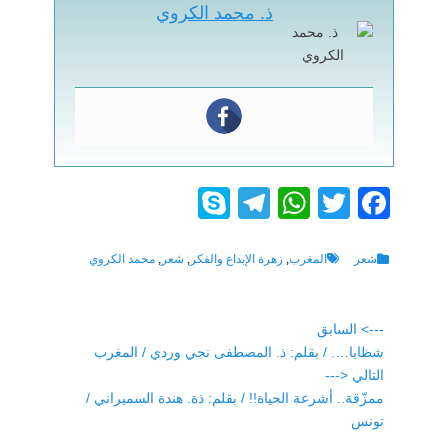
ذ. محمد الكروي
S
T
W
T
F
ky
el
h
wi
a
p
e
at
tt
c
Tags
Categories
شعر
المغرب
,
زهرة الإبداع والفكر
,
شعر
,
محمد الكروي
e
gr
s
er
e
a
A
b
تصفّح
---> السابق
Previous
شظايا…. / بقلم: ذ. المصطفى نجي وردي / المغرب
o
المقالات
p
m
post:
التالي <---
p
o
Next
ممزّقة.. أشرعة الحياة!! / بقلم: ذة. هندة السميراني /
k
post:
تونس