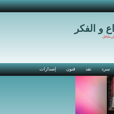
اع و الفكر
في شامل
سرد
نقد
فنون
إصدارات