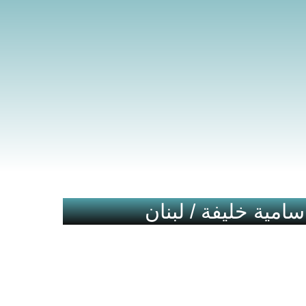
سامية خليفة / لبنان