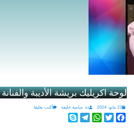
لوحة اكريليك بريشة الأديبة والفنانة 
Author
Posted
22 مايو، 2024
ذة. سامية خليفة
أكتب تعليقا
S
T
W
T
F
on
ky
el
h
wi
a