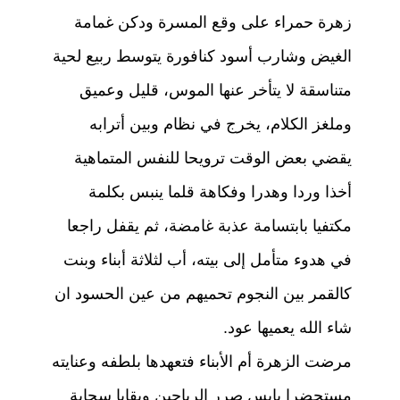
زهرة حمراء على وقع المسرة ودكن غمامة
الغيض وشارب أسود كنافورة يتوسط ربيع لحية
متناسقة لا يتأخر عنها الموس، قليل وعميق
وملغز الكلام، يخرج في نظام وبين أترابه
يقضي بعض الوقت ترويحا للنفس المتماهية
أخذا وردا وهدرا وفكاهة قلما ينبس بكلمة
مكتفيا بابتسامة عذبة غامضة، ثم يقفل راجعا
في هدوء متأمل إلى بيته، أب لثلاثة أبناء وبنت
كالقمر بين النجوم تحميهم من عين الحسود ان
شاء الله يعميها عود.
مرضت الزهرة أم الأبناء فتعهدها بلطفه وعنايته
مستحضرا يابس صرر الرياحين وبقايا سحابة