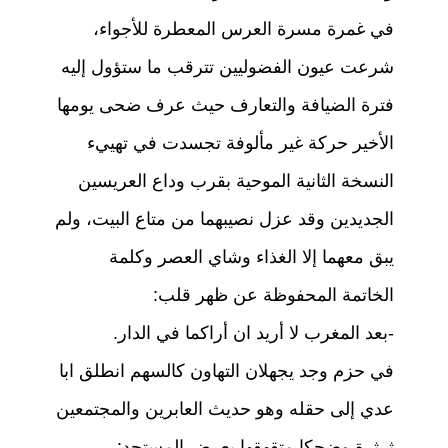
في غمرة مسرة العرس المعطرة للأجواء،
شرعت عيون الفضوليين تترقب ما ستؤول إليه
فترة الضيافة والتعارف حيث عرف ضحى يومها
الأخير حركة غير مألوفة تجسدت في تهييء
النسخة الثانية الموحية بقرب وداع العريسين
الجديدين وقد عزل نصيبهما من متاع البيت، ولم
يبق معهما إلا الغذاء وشاي العصر وكلمة
الخاتمة المحفوظة عن ظهر قلب:
-بعد المغرب لا أريد ان أراكما في الدار.
في حزم وجد يجهلان التهاون كالسهم انطلق ابا
عدي إلى حقله وهو حديث العابرين والمجتمعين
ثرثرة وضحكا متقهقها يعرض المستجد: