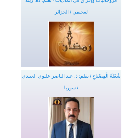
الروحانيات وإغراق في الماديات / بقلم: ذة. زينة
لعجيمي / الجزائر
شُعْلَةُ الْمِصْبَاحِ / بقلم: ذ. عبد الناصر عليوي العبيدي
/ سوريا