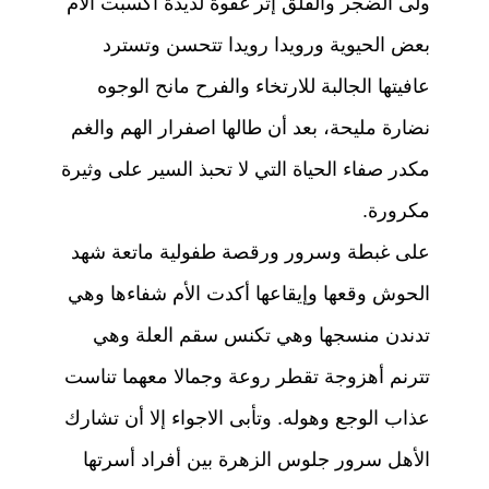
ولى الضجر والقلق إثر غفوة لذيذة أكسبت الأم
بعض الحيوية ورويدا رويدا تتحسن وتسترد
عافيتها الجالبة للارتخاء والفرح مانح الوجوه
نضارة مليحة، بعد أن طالها اصفرار الهم والغم
مكدر صفاء الحياة التي لا تحبذ السير على وثيرة
مكرورة.
على غبطة وسرور ورقصة طفولية ماتعة شهد
الحوش وقعها وإيقاعها أكدت الأم شفاءها وهي
تدندن منسجها وهي تكنس سقم العلة وهي
تترنم أهزوجة تقطر روعة وجمالا معهما تناست
عذاب الوجع وهوله. وتأبى الاجواء إلا أن تشارك
الأهل سرور جلوس الزهرة بين أفراد أسرتها