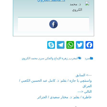
S
T
W
T
F
ky
el
h
wi
a
p
e
at
tt
c
Tags
Categories
سرد
المغرب
,
زهرة الإبداع والفكر
,
سرد
,
محمد الكروي
e
gr
s
er
e
a
A
b
تصفّح
---> السابق
Previous
واسمَعِي يا جارَة / بقلم: ذ. كامل عبد الحسين الكعبي /
o
المقالات
p
m
post:
العراق
p
o
التالي <---
k
Next
خاطرة / بقلم: ذ. مختار سعيدي / الجزائر
post: