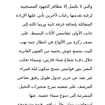
والتي لا تكتمل إلا بتظافر الجهود المستجيبة
لرغبة تقدمتها رغبات لآخرين تأتي عليها الإرادة
المتفائلة بإضافة غرفة ثانية وربما ثالثة إلى
جانب الأولى تتقاسمن الأثاث البسيط، على
نصف ركزة من الألواح في انتظار تتمة تهب
البيت متسع حوش يحميه من العيون العابرة،
خلال دفء شعاع شتاء قارس، وسماء تخلب
البصر بنور فوانيس تسبح سكون ليلة قمراء،
غير بعيد عن خرير جدول طويل رقيق نعناعي
المرشف على ضفتيه تمرح شجيرات النخيل
المشرئبة إلى دموع سماء عصية، عنها
استعاضت بتملي ظل يراقص فتوة وشيخوخة