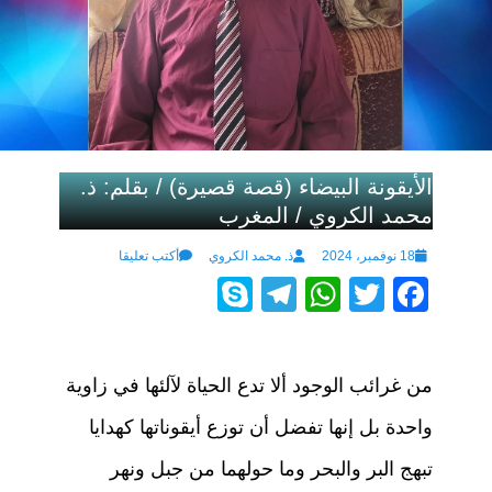
الأيقونة البيضاء (قصة قصيرة) / بقلم: ذ.
محمد الكروي / المغرب
Author
Posted
18 نوفمبر، 2024
ذ. محمد الكروي
أكتب تعليقا
S
T
W
T
F
on
ky
el
h
wi
a
p
e
at
tt
c
من غرائب الوجود ألا تدع الحياة لآلئها في زاوية
e
gr
s
er
e
a
A
b
واحدة بل إنها تفضل أن توزع أيقوناتها كهدايا
m
p
o
تبهج البر والبحر وما حولهما من جبل ونهر