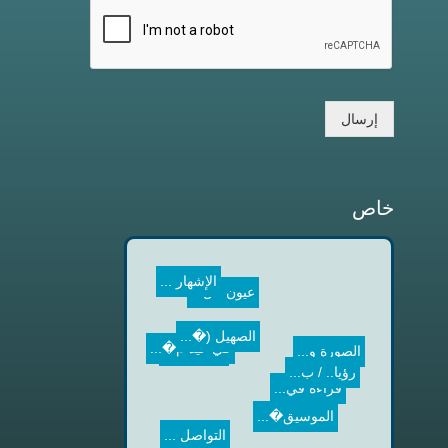
إرسال
خاص
الإشهار ...
عيون الل...
الأجناس ...
الصهيل (�...
في عيد م�...
الموسيق�...
رؤيا.. / ب...
الصورة و...
التواصل ...
في حضرةِ...