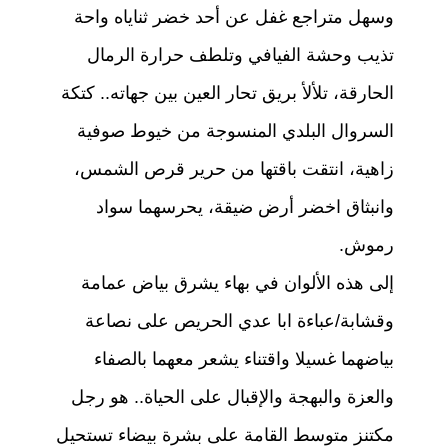
p
o
وسهل متراجع غفل عن أحد خضر ثناياه واحة
k
تذيب وحشة الفيافي وتلطف حرارة الرمال
الحارقة، تلألأ بريق تحار العين بين جهاته.. كتكة
السروال البلدي المنسوجة من خيوط صوفية
زاهية، انتقت باقتها من حرير قرص الشمس،
وانبثاق اخضر أرض ضيقة، يحرسهما سواد
رموش.
إلى هذه الألوان في بهاء يشرق بياض عمامة
وقشابة/عباءة ابا عدي الحريص على نصاعة
بياضهما غسيلا واقتناء يشعر معهما بالصفاء
والعزة والبهجة والإقبال على الحياة.. هو رجل
مكتنز متوسط القامة على بشرة بيضاء تستحيل