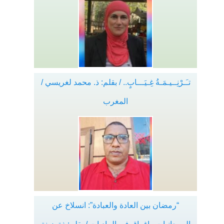
تـَـرْنِــيـمَـةُ غِـيَـــابٍ.. / بقلم: ذ. محمد لغريسي /
المغرب
“رمضان بين العادة والعبادة”: انسلاخ عن