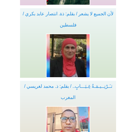
لأن الجميع لا يشعر / بقلم: ذة. انتصار عابد بكري /
فلسطين
تـَـرْنِــيـمَـةُ غِـيَـــابٍ.. / بقلم: ذ. محمد لغريسي /
المغرب