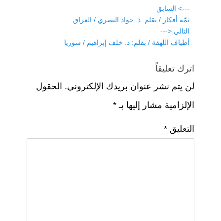
m
p
o
تصفّح
---> السابق
p
o
Previous
ثمّة أفكار / بقلم: ذ. جواد البصري / العراق
المقالات
post:
التالي <---
k
Next
أطياف اللهفة / بقلم: ذ. خلف إبراهيم / سوريا
post:
اترك تعليقاً
لن يتم نشر عنوان بريدك الإلكتروني.
الحقول
الإلزامية مشار إليها بـ
*
التعليق
*