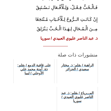
فَـالْـحُبُّ فِـعْـلٌ، وَلِـلْأَفْـعَالِ نَـسْـتَبِقُ
إِنْ كَـانَـتِ الــرُّوحُ لِـلْأَحْـبَابِ مُـنْتَجَعًا
مِــنَ الْـمُـحَالِ لِـهَـذَا الْـحُـبِّ يَـنْزَلِقُ
ذ. عبد الناصر عليوي العبيدي / سوريا
منشورات ذات صلة
الراهبة / بقلم: ذ. مختار
على قافية الدمع / بقلم:
سعيدي / الجزائر
ذة. آمنة محمد علي
الأوجلي / ليبيا
المـــرياع / بقلم: ذ. عبد
الناصر عليوي العبيدي /
سوريا