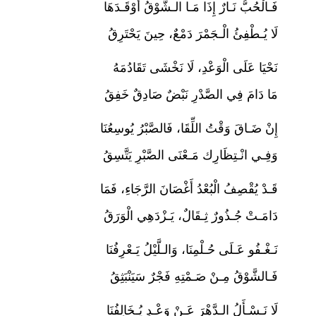
فَـالْحُبُّ نَـارٌ إِذَا مَـا الـشَّوْقُ أَوْقَـدَهَا
لَا يُـطْفِئُ الْـجَمْرَ دَمْعٌ، حِينَ يَحْتَرِقُ
نَحْيَا عَلَى الْوَعْدِ، لَا نَخْشَى تَقَادُمَهُ
مَا دَامَ فِي الصَّدْرِ نَبْضٌ صَادِقٌ خَفِقُ
إِنْ ضَـاقَ وَقْتُ اللِّقَا، فَالصَّبْرُ يُوسِعُنَا
وَفِـي انْـتِظَارِك مَـعْنَى الصَّبْرِ يَتَّسِقُ
قَـدْ يُقْصِفُ الْبُعْدُ أَغْصَانَ الرَّجَاءِ، فَمَا
دَامَـتْ جُـذُورٌ ثِـقَالٌ، يَـزْدَهِي الْوَرَقُ
نَـغْـفُو عَـلَى حُـلْمِنَا، وَالـلَّيْلُ يَـعْرِفُنَا
فَـالشَّوْقُ مِـنْ صَـمْتِهِ فَجْرٌ سَيَنْبَثِقُ
لَا نَـسْـأَلُ الـدَّهْرَ عَـنْ وَعْـدٍ يُـخَالِفُنَا