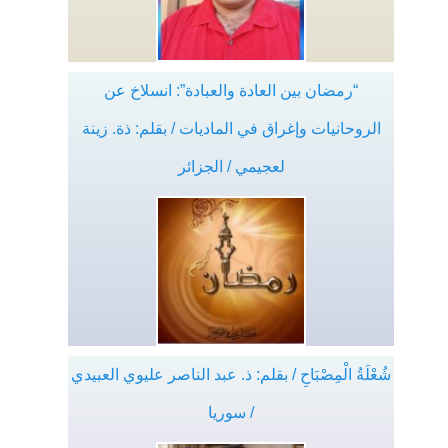
“رمضان بين العادة والعبادة”: انسلاخ عن
الروحانيات وإغراق في الماديات / بقلم: ذة. زينة
لعجيمي / الجزائر
شُعْلَةُ الْمِصْبَاحِ / بقلم: ذ. عبد الناصر عليوي العبيدي
/ سوريا