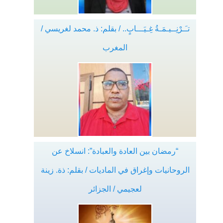
تـَـرْنِــيـمَـةُ غِـيَـــابٍ.. / بقلم: ذ. محمد لغريسي /
المغرب
“رمضان بين العادة والعبادة”: انسلاخ عن
الروحانيات وإغراق في الماديات / بقلم: ذة. زينة
لعجيمي / الجزائر