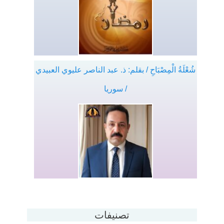
شُعْلَةُ الْمِصْبَاحِ / بقلم: ذ. عبد الناصر عليوي العبيدي
/ سوريا
تصنيفات