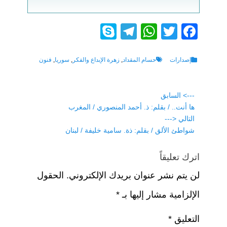
S
T
W
T
F
ky
el
h
wi
a
p
e
at
tt
c
Tags
Categories
إصدارات
حسام المقداد
,
زهرة الإبداع والفكر
,
سوريا
,
فنون
e
gr
s
er
e
a
A
b
تصفّح
---> السابق
Previous
ها أنت.. / بقلم: ذ. أحمد المنصوري / المغرب
o
المقالات
p
m
post:
التالي <---
p
o
Next
شواطئ الألق / بقلم: ذة. سامية خليفة / لبنان
k
post:
اترك تعليقاً
لن يتم نشر عنوان بريدك الإلكتروني.
الحقول
الإلزامية مشار إليها بـ
*
التعليق
*