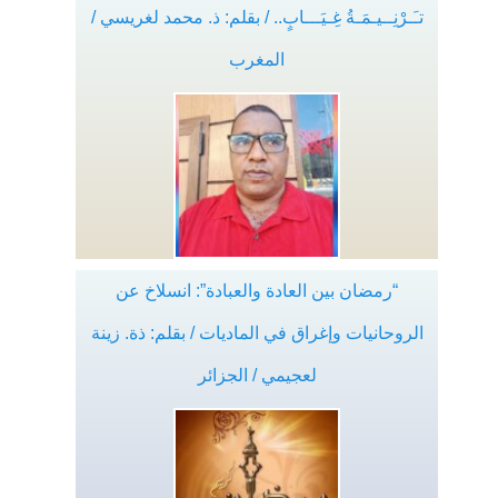
تـَـرْنِــيـمَـةُ غِـيَـــابٍ.. / بقلم: ذ. محمد لغريسي /
المغرب
“رمضان بين العادة والعبادة”: انسلاخ عن
الروحانيات وإغراق في الماديات / بقلم: ذة. زينة
لعجيمي / الجزائر