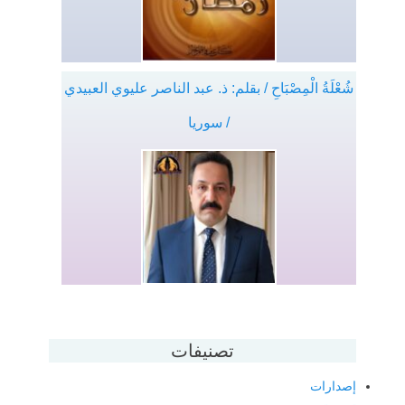
شُعْلَةُ الْمِصْبَاحِ / بقلم: ذ. عبد الناصر عليوي العبيدي
/ سوريا
تصنيفات
إصدارات