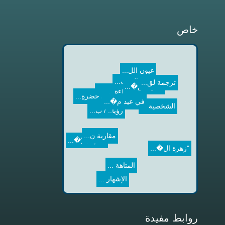
خاص
ترجمة لق...
عيون الل...
في البحث...
قراءة في...
في حضرةِ...
الموسيق�...
الشخصية ...
رؤيا.. / ب...
في عيد م�...
مقاربة ن...
"زهرة ال�...
الصهيل (�...
المتاهة ...
الإشهار ...
روابط مفيدة