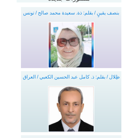
بنصف يقينٍ / بقلم: ذة. سعيدة محمد صالح / تونس
ظِلال / بقلم: ذ. كامل عبد الحسين الكعبي / العراق