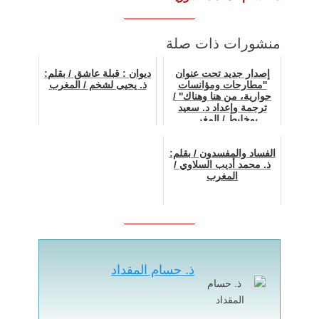
منشورات ذات صلة
إصدار جديد تحت عنوان
ديوان : قبلة عاشق / بقلم:
''مطارحات ومؤانسات
ذ. يحيى لشخم / المغرب
حوارية، من هنا وهناك'' /
ترجمة وإعداد د. سعيد
بوخليط / المغر…
الفساد والمفسدون / بقلم:
ذ. محمد أديب السلاوي /
المغرب
ذ. حسام المقداد