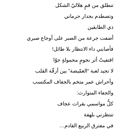
p
o
تنطلق من فمٍ هلاليّ الشكل
k
وتصطدم بجدار حرماني
ذي الطابقين
أضفت جرعة من الصبر على أوجاع صبري
فأصابني داء الانتظار بلا طائل!
اقتفيتُ أثر نجومٍ محمولةٍ جوّا
لا تجيد لعبة “الغمّيضة” بين أزقّة القلب
وأحراش عمر متخم بالجفاف المكتسب
والجفاء المتوارث:
كلُّ مواسمي بقرات عجاف
تنتظرني بلهفة
في مفترق الربيع القادم…