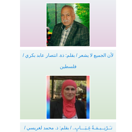
لأن الجميع لا يشعر / بقلم: ذة. انتصار عابد بكري /
فلسطين
تـَـرْنِــيـمَـةُ غِـيَـــابٍ.. / بقلم: ذ. محمد لغريسي /