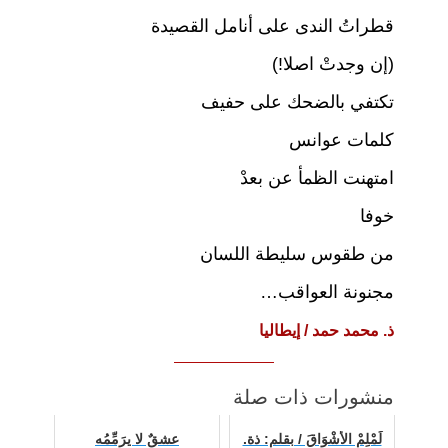
قطراتُ الندى على أنامل القصيدة
(إن وجدتْ اصلا!)
تكتفي بالضحك على حفيف
كلمات عوانس
امتهنت الظمأ عن بعدْ
خوفا
من طقوس سليطة اللسان
مجنونة العواقب…
ذ. محمد حمد / إيطاليا
منشورات ذات صلة
لَمْلِمْ الأَشْوَاقَ / بقلم: ذة.
عشقٌ لا يرَمِّمُه