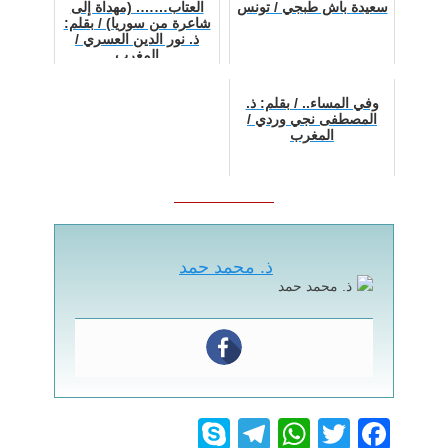
سعيدة باش طبجي / تونس
العتاب……. (مهداة إلى
شاعرة من سوريا) / بقلم:
ذ. نور الدين العسري /
المغرب
وفي المساء.. / بقلم: ذ.
المصطفى نجي وردي /
المغرب
ذ. محمد حمد
S
T
W
T
F