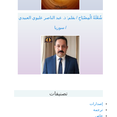
شُعْلَةُ الْمِصْبَاحِ / بقلم: ذ. عبد الناصر عليوي العبيدي
/ سوريا
تصنيفات
إصدارات
ترجمة
خاص