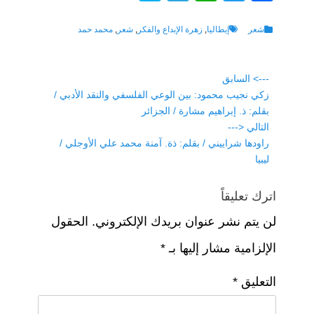
ky
el
h
wi
a
p
e
at
tt
c
Tags
Categories
شعر
إيطاليا
,
زهرة الإبداع والفكر
,
شعر
,
محمد حمد
e
gr
s
er
e
a
A
b
تصفّح
---> السابق
Previous
زكي نجيب محمود: بين الوعي الفلسفي والنقد الأدبي /
o
المقالات
p
m
post:
بقلم: ذ. إبراهيم مشارة / الجزائر
p
o
التالي <---
k
Next
راودها شراييني / بقلم: ذة. آمنة محمد علي الأوجلي /
post:
ليبيا
اترك تعليقاً
لن يتم نشر عنوان بريدك الإلكتروني.
الحقول
الإلزامية مشار إليها بـ
*
التعليق
*