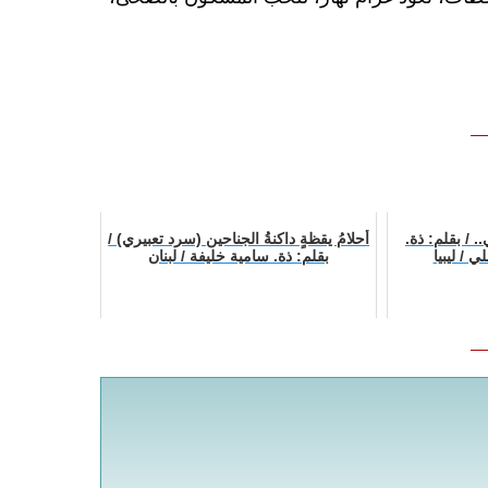
. / بقلم: ذة.
أحلامُ يقظةٍ داكنةُ الجناحين (سرد تعبيري) /
 / ليبيا
بقلم: ذة. سامية خليفة / لبنان