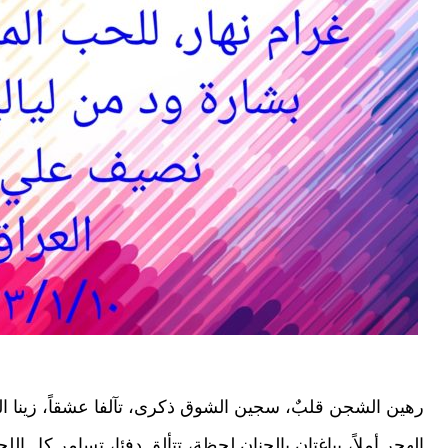
رهين الشجن قلبٌ، سجين الشوق ذكرى، تآلفا عشقاً، زينا ا
الهجر أملاً، يباغتان بالحنان لحظة، تتألق دفئا، تسامر كل 