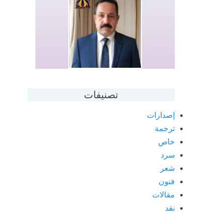
تصنيفات
إصدارات
ترجمة
خاص
سرد
شعر
فنون
مقالات
نقد