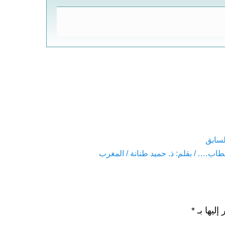
لسابق
Pre
اب…. / بقلم: ذ. حميد طنانة / المغرب
إليها بـ
*