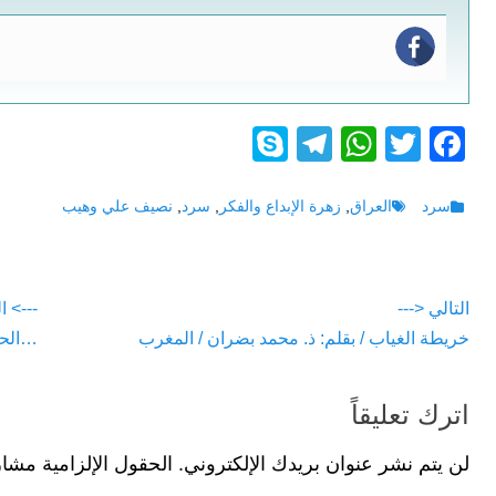
S
T
W
T
F
ky
el
h
wi
a
p
e
at
tt
c
Tags
Categories
سرد
العراق
,
زهرة الإبداع والفكر
,
سرد
,
نصيف علي وهيب
e
gr
s
er
e
a
A
b
تصفّح
التالي <---
---> ا
m
p
o
vious
Next
خريطة الغياب / بقلم: ذ. محمد بضران / المغرب
…الحط
المقالات
p
o
post:
post:
k
اترك تعليقاً
لن يتم نشر عنوان بريدك الإلكتروني.
الحقول الإلزامية مشار 