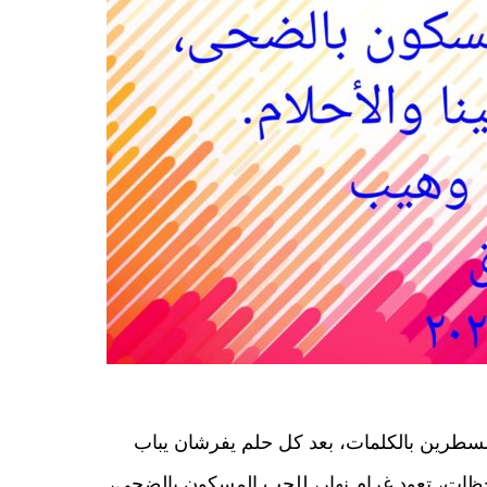
لسطرين بالكلمات، بعد كل حلم يفرشان يباب
اللحظات، تعود غرام نهار، للحب المسكون بالضحى،