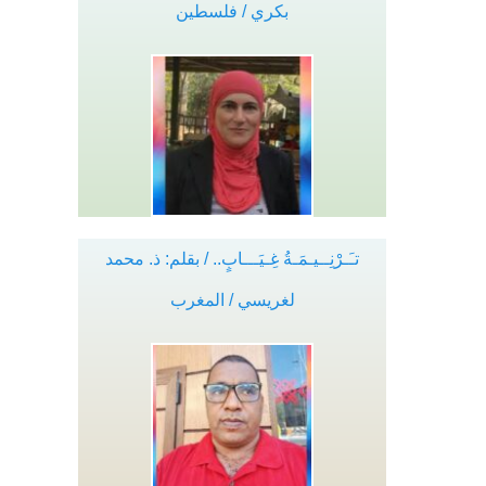
بكري / فلسطين
تـَـرْنِــيـمَـةُ غِـيَـــابٍ.. / بقلم: ذ. محمد
لغريسي / المغرب