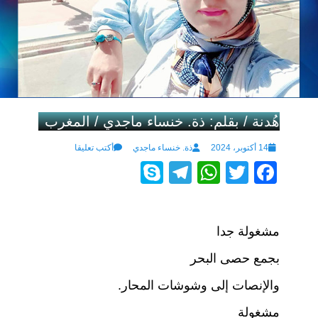
هُدنة / بقلم: ذة. خنساء ماجدي / المغرب
Author
Posted
14 أكتوبر، 2024
ذة. خنساء ماجدي
أكتب تعليقا
S
T
W
T
F
on
ky
el
h
wi
a
p
e
at
tt
c
مشغولة جدا
e
gr
s
er
e
a
A
b
بجمع حصى البحر
m
p
o
والإنصات إلى وشوشات المحار.
p
o
مشغولة