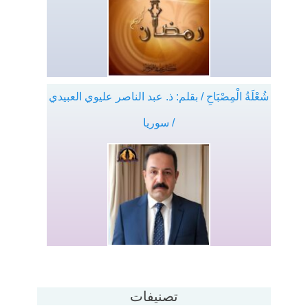
شُعْلَةُ الْمِصْبَاحِ / بقلم: ذ. عبد الناصر عليوي العبيدي
/ سوريا
تصنيفات