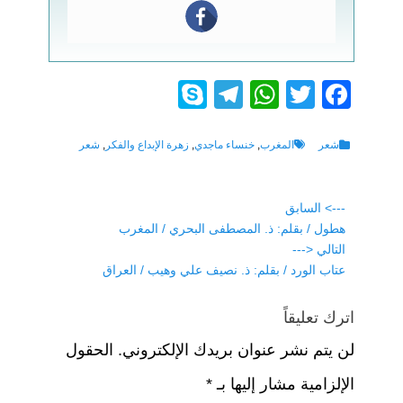
S
T
W
T
F
ky
el
h
wi
a
p
e
at
tt
c
Tags
Categories
شعر
المغرب
,
خنساء ماجدي
,
زهرة الإبداع والفكر
,
شعر
e
gr
s
er
e
a
A
b
تصفّح
---> السابق
Previous
هطول / بقلم: ذ. المصطفى البحري / المغرب
o
المقالات
p
m
post:
التالي <---
p
o
Next
عتاب الورد / بقلم: ذ. نصيف علي وهيب / العراق
k
post:
اترك تعليقاً
لن يتم نشر عنوان بريدك الإلكتروني.
الحقول
الإلزامية مشار إليها بـ
*