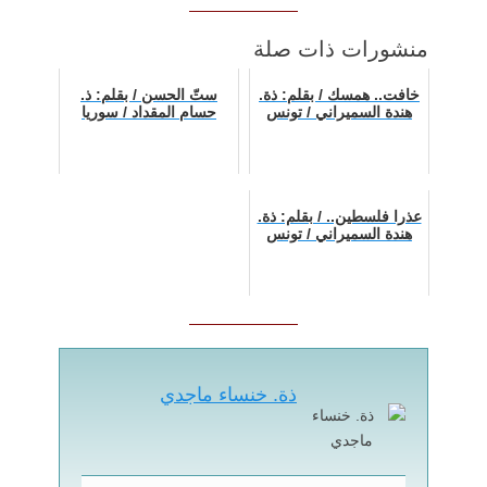
منشورات ذات صلة
خافت.. همسك / بقلم: ذة.
ستّ الحسن / بقلم: ذ.
هندة السميراني / تونس
حسام المقداد / سوريا
عذرا فلسطين.. / بقلم: ذة.
هندة السميراني / تونس
ذة. خنساء ماجدي