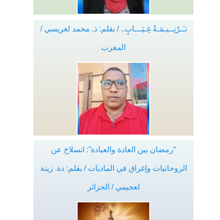
تـَـرْنِــيـمَـةُ غِـيَـــابٍ.. / بقلم: ذ. محمد لغريسي /
المغرب
“رمضان بين العادة والعبادة”: انسلاخ عن
الروحانيات وإغراق في الماديات / بقلم: ذة. زينة
لعجيمي / الجزائر