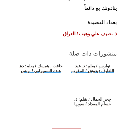
ينادونكِ بهِ دائماً
بغداد القصيدة
ذ. نصيف علي وهيب / العراق
منشورات ذات صلة
نوارس / بقلم: ذ. عبد
خافت.. همسك / بقلم: ذة.
اللطيف ديدوش / المغرب
هندة السميراني / تونس
حِجر الجمال / بقلم: ذ.
حسام المقداد / سوريا