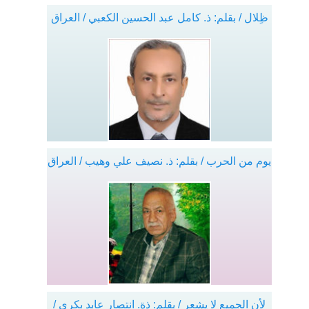
ظِلال / بقلم: ذ. كامل عبد الحسين الكعبي / العراق
يوم من الحرب / بقلم: ذ. نصيف علي وهيب / العراق
لأن الجميع لا يشعر / بقلم: ذة. انتصار عابد بكري /