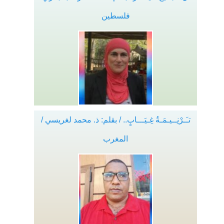
فلسطين
تـَـرْنِــيـمَـةُ غِـيَـــابٍ.. / بقلم: ذ. محمد لغريسي /
المغرب