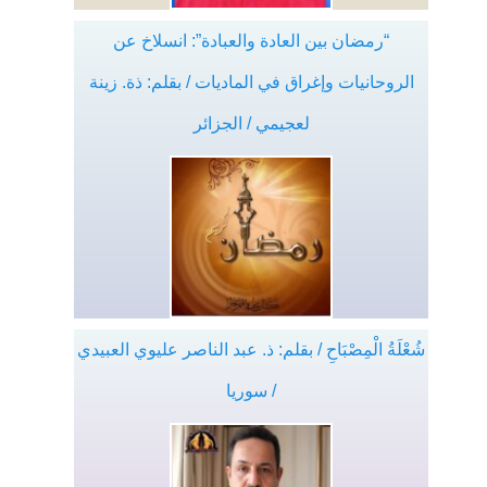
“رمضان بين العادة والعبادة”: انسلاخ عن
الروحانيات وإغراق في الماديات / بقلم: ذة. زينة
لعجيمي / الجزائر
شُعْلَةُ الْمِصْبَاحِ / بقلم: ذ. عبد الناصر عليوي العبيدي
/ سوريا