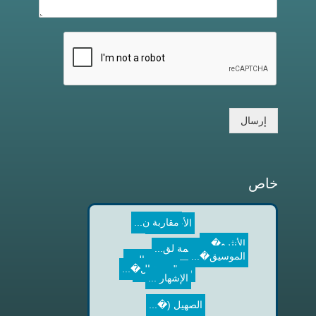
إرسال
خاص
مقاربة ن...
الأجناس ...
الأنثرو�...
ترجمة لق...
مفهوم ال...
الإشهار ...
الموسيق�...
"زهرة ال�...
في عيد م�...
الصهيل (�...