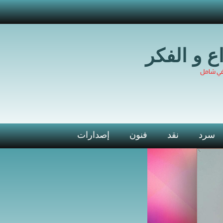
اع و الفكر
في شامل
سرد
نقد
فنون
إصدارات