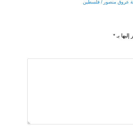
 عروق منصور / فلسطين
إليها بـ
*