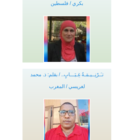
بكري / فلسطين
تـَـرْنِــيـمَـةُ غِـيَـــابٍ.. / بقلم: ذ. محمد
لغريسي / المغرب