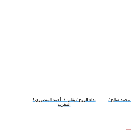
 محمد صالح /
نداء الروح / بقلم: ذ. أحمد المنصوري /
المغرب