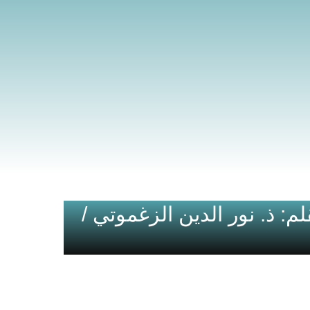
: ذ. نور الدين الزغموتي /