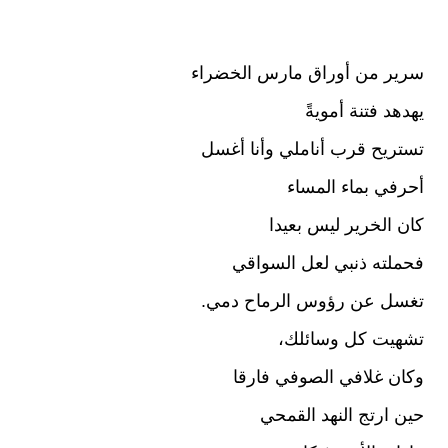
ky
el
h
wi
a
p
e
at
tt
c
e
gr
s
er
e
سرير من أوراق مارس الخضراء
a
A
b
يهدهد فتنة أمويةً
m
p
o
تستريح قرب أناملي وأنا أغسل
p
o
أحرفي بماء المساء
k
كان الخرير ليس بعيدا
فحملته ذنبي لعل السواقي
تغسل عن رؤوس الرماح دمي.
تشهيت كل وسائلك،
وكان غلافي الصوفي فارقا
حين ارتج النهد القمحي