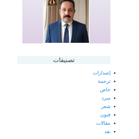
تصنيفات
إصدارات
ترجمة
خاص
سرد
شعر
فنون
مقالات
نقد