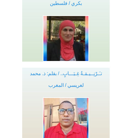
بكري / فلسطين
تـَـرْنِــيـمَـةُ غِـيَـــابٍ.. / بقلم: ذ. محمد
لغريسي / المغرب