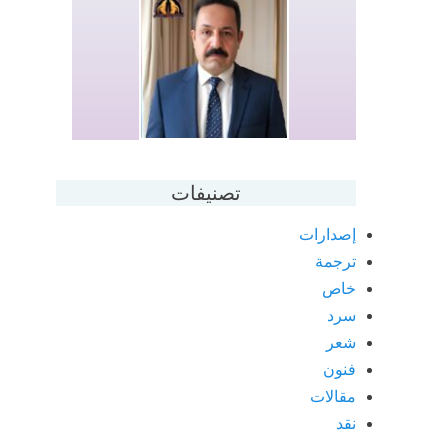
تصنيفات
إصدارات
ترجمة
خاص
سرد
شعر
فنون
مقالات
نقد