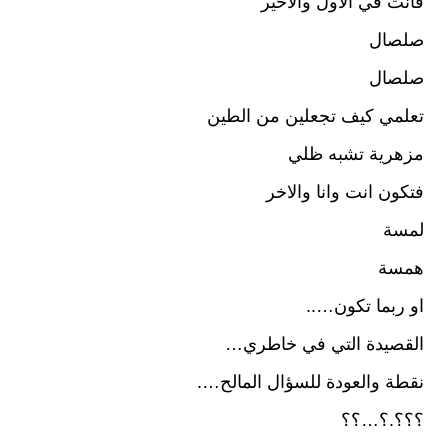
فانت في الاول والاخير
صلصال
صلصال
تعلمي كيف تجعلين من الطين
مزهرية تشبه ظلي
فتكون انت وانا والاخر
لمسة
همسة
او ربما تكون…..
القصيدة التي في خاطري…
نقطة والعودة للسؤال المالح….
؟؟؟.؟…؟؟