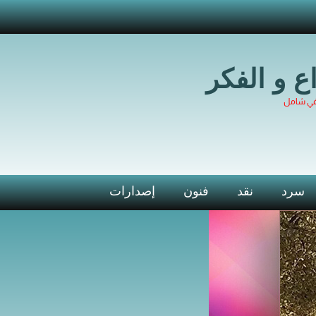
اع و الفكر
في شامل
سرد
نقد
فنون
إصدارات