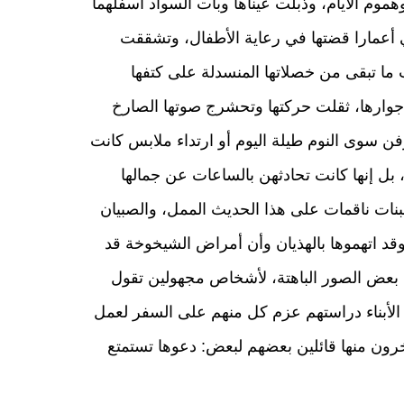
وهموم الأيام، وذبلت عيناها وبات السواد أسفلهما
 أعمارا قضتها في رعاية الأطفال، وتشققت
 ما تبقى من خصلاتها المنسدلة على كتفها
وارها، ثقلت حركتها وتحشرج صوتها الصارخ
رفن سوى النوم طيلة اليوم أو ارتداء ملابس كانت
، بل إنها كانت تحادثهن بالساعات عن جمالها
لبنات ناقمات على هذا الحديث الممل، والصبيان
د اتهموها بالهذيان وأن أمراض الشيخوخة قد
ى بعض الصور الباهتة، لأشخاص مجهولين تقول
 الأبناء دراستهم عزم كل منهم على السفر لعمل
خرون منها قائلين بعضهم لبعض: دعوها تستمتع