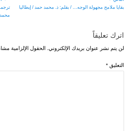
تصفّح
m
p
o
vious
Next
بقايا ملامح مجهولة الوجه… / بقلم: ذ. محمد حمد / إيطاليا
ترجمة
المقالات
p
o
post:
post:
محمد 
k
اترك تعليقاً
لن يتم نشر عنوان بريدك الإلكتروني.
الحقول الإلزامية مشار 
التعليق
*