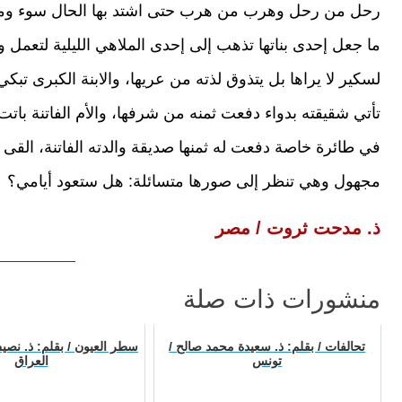
رحل من رحل وهرب من هرب حتى اشتد بها الحال سوء ومرض
ما جعل إحدى بناتها تذهب إلى إحدى الملاهي الليلية لتعمل وت
لسكير لا يراها بل يتذوق لذته من عريها، والابنة الكبرى تبك
تأتي شقيقته بدواء دفعت ثمنه من شرفها، والأم الفاتنة باتت ع
في طائرة خاصة دفعت له ثمنها صديقة والدته الفاتنة، القى بح
مجهول وهي تنظر إلى صورها متسائلة: هل ستعود أيامي؟
ذ. مدحت ثروت / مصر
منشورات ذات صلة
تحالفات / بقلم: ذ. سعيدة محمد صالح /
سطر العيون / بقلم: ذ. نص
تونس
العراق