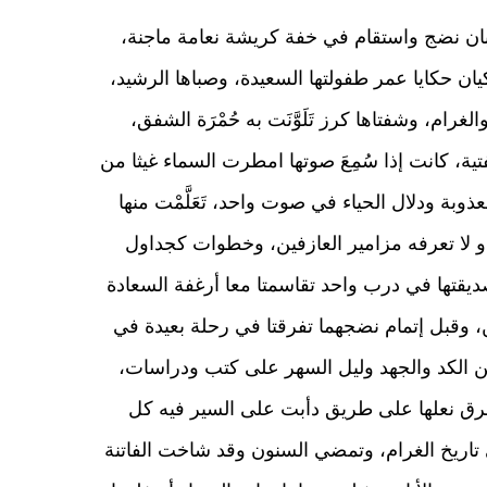
لبان نضج واستقام في خفة كريشة نعامة ماجنة،
ان حكايا عمر طفولتها السعيدة، وصباها الرشيد،
لغرام، وشفتاها كرز تَلَوَّنَت به حُمْرَة الشفق،
ة، كانت إذا سُمِعَ صوتها امطرت السماء غيثا من
وبة ودلال الحياء في صوت واحد، تَعَلَّمْت منها
دو لا تعرفه مزامير العازفين، وخطوات كجداول
صديقتها في درب واحد تقاسمتا معا أرغفة السعادة
 وقبل إتمام نضجهما تفرقتا في رحلة بعيدة في
ن الكد والجهد وليل السهر على كتب ودراسات،
لطرق نعلها على طريق دأبت على السير فيه كل
اريخ الغرام، وتمضي السنون وقد شاخت الفاتنة