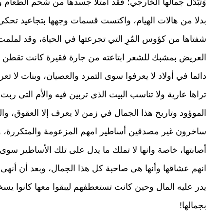
وَتَبَدَّل جمالها الخارجي؛ فقد امتلأ جسدها من شحم الطعام 
بدلا من هالات الهيام، واكتست قسمات وجهها بتجاعيد تحكي
شفتاها من كؤوس المُرِ التي تجرعتها في الحياة، وقد لملمت
العريض بمشبك للشعر ابتاعته من جارة فقيرة كانت تقطن ج
دائما في أولاد لا يعرفوا سوى التمرد والعصيان، وبنات لا تع
تراها عارية ولا تناسب البيت الذي تربين فيه والأم التي ربت
الموؤود وتاريخ هذا الجمال في زمن لا يعرف إلا العقوق، وا
ساخرون غير مصدقين أساطير امهم المزعومة والمتكررة، وق
أصابتها، خاصة وانها لا تملك ما يدل على تلك الأساطير سو
انهم عشاقها وأنها هي صاحبة كل هذا الجمال، وبعد أن أنهى
يدر عليه المال وحين كانت تستعطفهم ليبقوا معها كانوا يس
بجمالها!