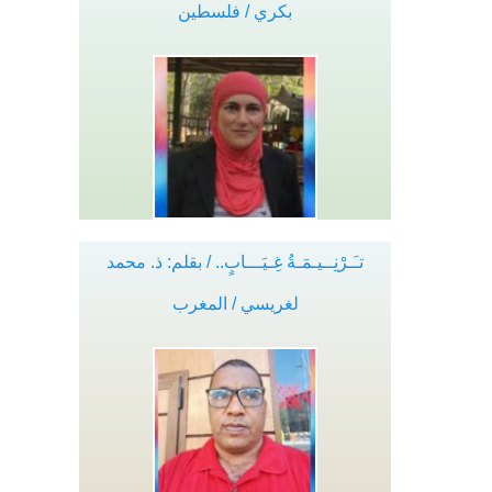
بكري / فلسطين
تـَـرْنِــيـمَـةُ غِـيَـــابٍ.. / بقلم: ذ. محمد
لغريسي / المغرب