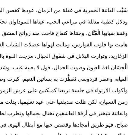
p
e
at
tt
c
e
gr
s
er
e
شَبَّت الفاتنة الخمرية في غفلة من الزمان، عودها كغصن ا
a
A
b
ودلال كظبية مدللة في مراعي الحب، عيناها السوداوان تحكي
m
p
o
وفتنة شبابها الْفَتَّان، وجنتاها كتفاح فاحت منه روائح العشق وا
p
o
هامت بها قلوب الفوارس، ومالت لهواها عضلات الشباب الفتي
k
الزغاريد، وتوارت البلابل في شقوق الجبال، مزجت القوة بالعذ
الْحِسَان لغة العيون وصوت الجمال، قول لا يعيبه عيب، وش
المياه، وعطر فردوسي تَعَطَّرَت به بساتين النعيم، كبرت و
وأكواب الارتواء في جلسة تربعتا كملكتين على عرش الزمن،
زمن النسيان، لكن ظلت صديقتها على عهد تعليمها، بذلت م
والفاتنة تتبختر في أزقة العاشقين تختال بجمالها وتطرب 
صباح، فهو طريق أمجادها وقصص حبها مع أبطال الهوى في ت