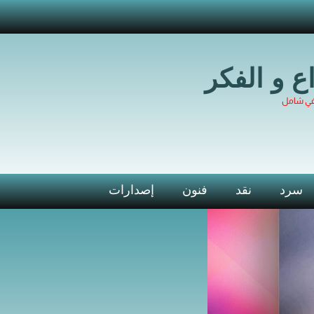
اع و الفكر
في شامل
سرد
نقد
فنون
إصدارات