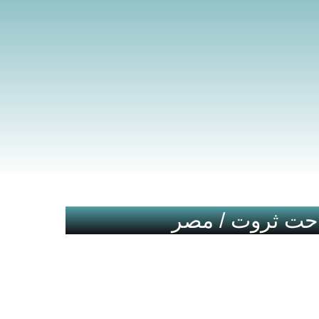
مدحت ثروت / مصر