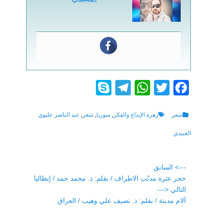
S
T
W
T
F
ky
el
h
wi
a
p
e
at
tt
c
Tags
Categories
شعر
زهرة الإبداع والفكر
,
سوريا
,
شعر
,
عبد الناصر عليوي
e
gr
s
er
e
العبيدي
a
A
b
m
p
o
تصفّح
---> السابق
p
o
Previous
حجر عثرة مدبّب الاطراف / بقلم: ذ. محمد حمد / إيطاليا
المقالات
post:
التالي <---
k
Next
آلام مدينة / بقلم: ذ. نصيف علي وهيب / العراق
post: