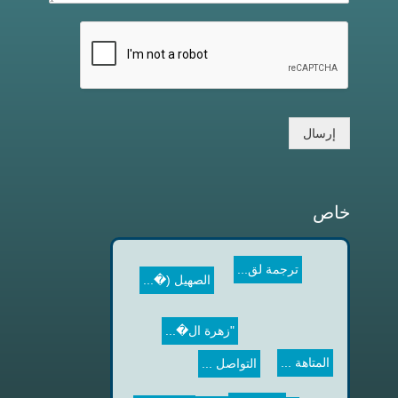
إرسال
خاص
ترجمة لق...
الصهيل (�...
"زهرة ال�...
المتاهة ...
التواصل ...
الموضة و...