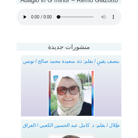
Adagio in G minor – Remo Giazotto
منشورات جديدة
بنصف يقينٍ / بقلم: ذة. سعيدة محمد صالح / تونس
ظِلال / بقلم: ذ. كامل عبد الحسين الكعبي / العراق