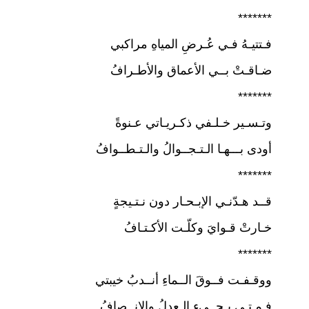
*******
فـتتيـهُ فـي عُـرضِ المياهِ مراكبي
ضـاقـتْ بــي الأعماق والأطـرافُ
*******
وتـسـير خـلـفي ذكـريـاتي عـنوةً
أودى بـــهـا الـتـجــوالُ والـتـطــوافُ
*******
قــد هـدّنـي الإبـحـار دون نـتـيجةٍ
خـارتْ قـوايَ وكلّـت الأكـتـافُ
*******
ووقـفـت فــوقَ الــماءِ أنــدبُ خيبتي
فـمـتـى يـجــيء الـعدلُ والإنــصافُ