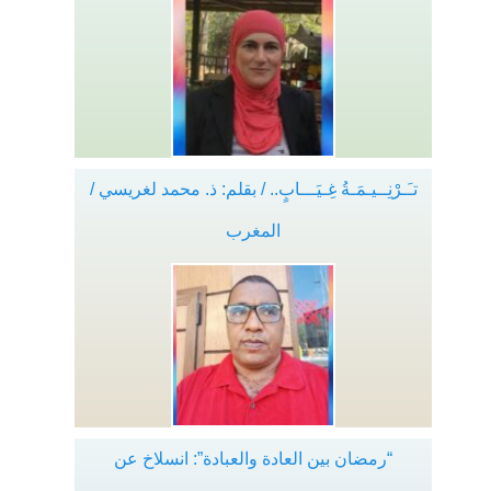
تـَـرْنِــيـمَـةُ غِـيَـــابٍ.. / بقلم: ذ. محمد لغريسي /
المغرب
“رمضان بين العادة والعبادة”: انسلاخ عن