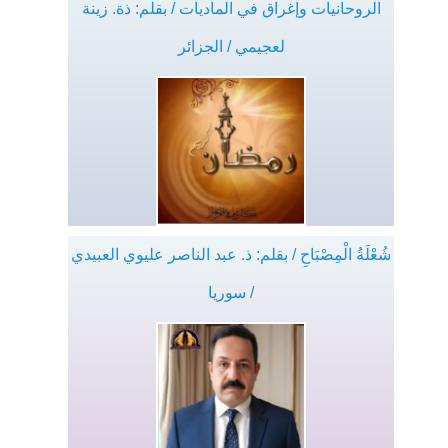
الروحانيات وإغراق في الماديات / بقلم: ذة. زينة
لعجيمي / الجزائر
شُعْلَةُ الْمِصْبَاحِ / بقلم: ذ. عبد الناصر عليوي العبيدي
/ سوريا