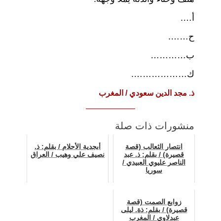
أ….
ح…….
ب…………
ك……………….
ذ. مجد الدين سعودي / المغرب
منشورات ذات صلة
انتصار الثعالب (قصة
أبجدية الأحلام / بقلم: ذ.
قصيرة) / بقلم: ذ. عبد
نصيف علي وهيب / العراق
الناصر عليوي العبيدي /
سوريا
زوابع الصمت (قصة
قصيرة) / بقلم: ذة. ليلى
عبدلاوي / المغرب