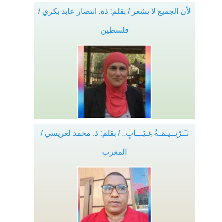
لأن الجميع لا يشعر / بقلم: ذة. انتصار عابد بكري /
فلسطين
تـَـرْنِــيـمَـةُ غِـيَـــابٍ.. / بقلم: ذ. محمد لغريسي /
المغرب