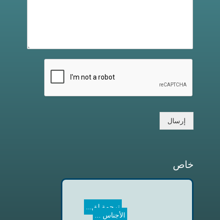
إرسال
خاص
ترجمة لق...
الأجناس ...