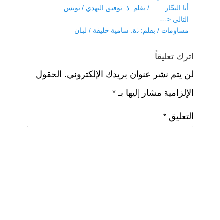
Previous
أنا البحّار…… / بقلم: ذ. توفيق النهدي / تونس
o
المقالات
p
m
post:
التالي <---
p
o
Next
مساومات / بقلم: ذة. سامية خليفة / لبنان
k
post:
اترك تعليقاً
لن يتم نشر عنوان بريدك الإلكتروني.
الحقول
الإلزامية مشار إليها بـ
*
التعليق
*