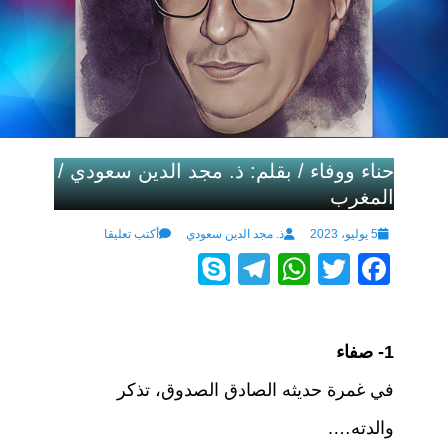
حناء ووفاء / بقلم: ذ. مجد الدين سعودي /
المغرب
Author
Posted
5 يوليو، 2023
ذ. مجد الدين سعودي
أكتب تعليقا
S
T
W
T
F
on
ky
el
h
wi
a
p
e
at
tt
c
1- صفاء
e
gr
s
er
e
a
A
b
في غمرة حديثه الصادق الصدوق، تذكر
m
p
o
والدته….