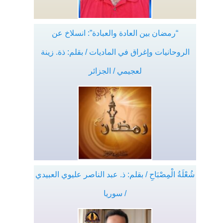
“رمضان بين العادة والعبادة”: انسلاخ عن
الروحانيات وإغراق في الماديات / بقلم: ذة. زينة
لعجيمي / الجزائر
شُعْلَةُ الْمِصْبَاحِ / بقلم: ذ. عبد الناصر عليوي العبيدي
/ سوريا