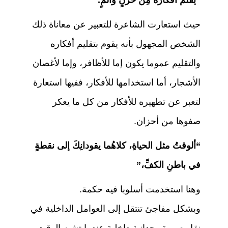
“يُقلّمُ أفكارَهُ مِن حُزنٍ وَألمٍ.”
حيث استعارت الشاعرة للتعبير عن معاناة ذلك
الشخص المجهول بأنه يقوم بتقليم أفكاره
والتقليم عموما يكون إما للأظافر، وإما لأغصان
الأشجار، أما استخدامها للأفكار، ففيها استعارة
لتعبر عن تطهيره للأفكار من كل ما يعكر
صفوها من أحزان.
“ألوقتُ مثل الحياةِ، كلاهُما يقودانِكَ إلى نقطةٍ
في باطنِ الكفِّ،”
وهنا استخدمت أسلوبا فيه حكمة.
وبشكل مفاجئ تنتقل إلى العوامل الداخلية في