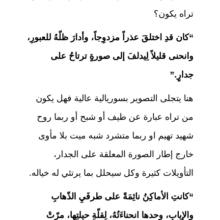
تراه يكون؟
“كان قدِ اختلقَ عذراً مزدوِجاً، وأدارَ ظلّهُ للعبورِ،
وانحنى قليلاً لِيدلفَ إلى صورةٍ ترتاحُ على
جدارٍ.”
هنا يتجلى التصوير بسوريالية عالية فهل يكون
من تراه عبارة عن طيف أو شبح أو ربما روح
شهيد تهيم او ربما متشرد شبه ميت بلا مأوى
خارج إطار الصورة المعلقة على الجدار،
التأويلات كثيرة وكل سيحلل بما يرتئي له خياله.
“كانتِ الأماكِنُ نائِمَةً على طرفَيِ الذّهابِ
والإيابِ، وحدها انحناءَتُهُ، لِقلّةِ حيلتِها، مرّتْ