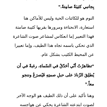
بِجانبي كئيبَةً صامِتةً.”
النوم هو للكائنات الحية وليس للأماكن هنا
استعارة، الانحناءة ومرورها بقربها كئيبة صامتة
فهذا التعبير إما انعكاس لمشاعر صوت الشاعرة
الذي تحكي باسمه تجاه هذا الطيف، وإما تعبيرا
عن المحيط الكئيب بشكل عام.
“تظاهرْتُ أنّي أحَدّقُ في السّماءِ، رغبةً في أن
يُطلِقَ الزّنادَ على حبلِ صمتِهِ فَيُصرَعُ وننجو
معاً.”
وهنا تأكيد على أن ذلك الطيف هو الوجه الآخر
لصوت ابتدعته الشاعرة يحكي عن هواجسه