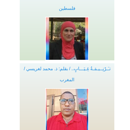
فلسطين
تـَـرْنِــيـمَـةُ غِـيَـــابٍ.. / بقلم: ذ. محمد لغريسي /
المغرب