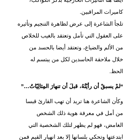
أيضا هنا التأثيرات الخارجية بذكر الكواكب/
كاميرات المراقبين.
تلجأ الشاعرة إلى عرض لظاهرة التنجيم وتأثيره
على العقول التي تأمل وتعتقد بالغيب للخلاص
من الألم والضياع، وتعتقد أيضا بالحسد من
خلال ملاحقة الحاسدين لكل من يبتسم له
الحظ.
“لمْ يسبقْ أن رأيْتُهُ، قبلَ أن تنهارَ المِثالِيّاتُ…”
وكأن الشاعرة هنا تريد أن تهب القارئ قبسا
من أمل في معرفة هوية ذلك الشخص
الغامض، فهو لم يظهر لتلك الشخصية التي
ابتدعتها وتحكي بلسانها إلا بعد انهيار القيم فمن