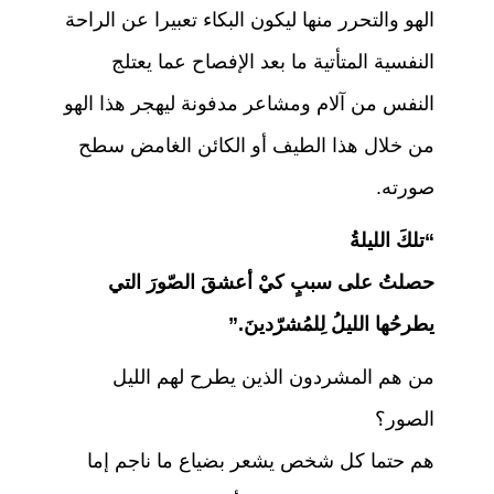
الهو والتحرر منها ليكون البكاء تعبيرا عن الراحة
النفسية المتأتية ما بعد الإفصاح عما يعتلج
النفس من آلام ومشاعر مدفونة ليهجر هذا الهو
من خلال هذا الطيف أو الكائن الغامض سطح
صورته.
“تلكَ الليلةُ
حصلتُ على سببٍ كيْ أعشقَ الصّورَ التي
يطرحُها الليلُ لِلمُشرّدينَ.”
من هم المشردون الذين يطرح لهم الليل
الصور؟
هم حتما كل شخص يشعر بضياع ما ناجم إما