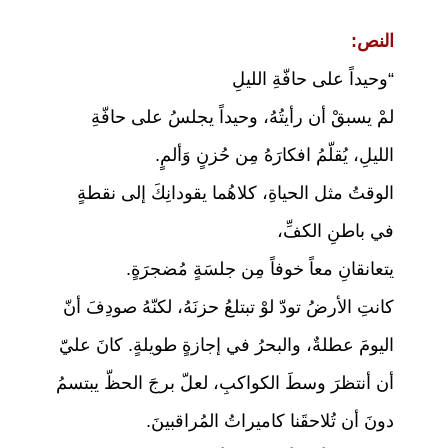
النص:
“وحيداً على حافّةِ الليلِ
لمْ يسبقْ أن رأيتُهُ، وحيداً يجلسُ على حافّةِ
الليلِ، يُقلّمُ افكارَهُ مِن حُزنٍ وَألمٍ.
الوقتُ مثل الحياةِ، كلاهُما يقودانِكَ إلى نقطةٍ
في باطنِ الكفِّ،
يتعانقانِ معاً خوفاً مِن جلسَةٍ مُضجرَةٍ.
كانتِ الأرضُ تودّ لوْ تبتلعُ حزنَهُ، لكنّهُ صودِفَ أنّ
اليومَ عطلةٌ، والبحرُ في إجازةٍ طويلةٍ. كانَ عليّ
أن أنتظرَ وسطَ الكواكبِ، لعلّ برجَ الحظّ يبتسمُ
دونَ أن تُلاحقَنا كاميراتُ المُراقبينَ.