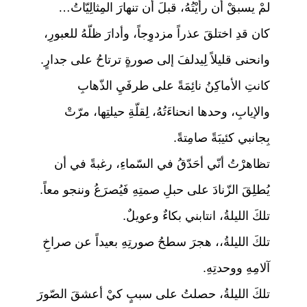
لمْ يسبقْ أن رأيْتُهُ، قبلَ أن تنهارَ المِثالِيّاتُ…
كان قدِ اختلقَ عذراً مزدوِجاً، وأدارَ ظلّهُ للعبورِ،
وانحنى قليلاً لِيدلفَ إلى صورةٍ ترتاحُ على جدارٍ.
كانتِ الأماكِنُ نائِمَةً على طرفَيِ الذّهابِ
والإيابِ، وحدها انحناءَتُهُ، لِقلّةِ حيلتِها، مرّتْ
بِجانبي كئيبَةً صامِتةً.
تظاهرْتُ أنّي أحَدّقُ في السّماءِ، رغبةً في أن
يُطلِقَ الزّنادَ على حبلِ صمتِهِ فَيُصرَعُ وننجو معاً.
تلكَ الليلةُ، انتابني بكاءٌ وعويلٌ.
تلكَ الليلةُ،، هجرَ سطحُ صورتِهِ بعيداً عن صراخِ
آلامِهِ ووحدتِهِ.
تلكَ الليلةُ، حصلتُ على سببٍ كيْ أعشقَ الصّورَ