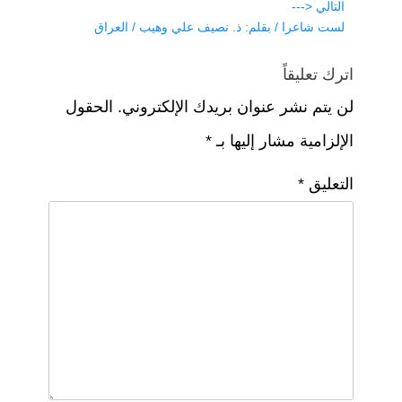
p
o
التالي <---
k
Next
لست شاعرا / بقلم: ذ. نصيف علي وهيب / العراق
post:
اترك تعليقاً
لن يتم نشر عنوان بريدك الإلكتروني.
الحقول
الإلزامية مشار إليها بـ
*
التعليق
*