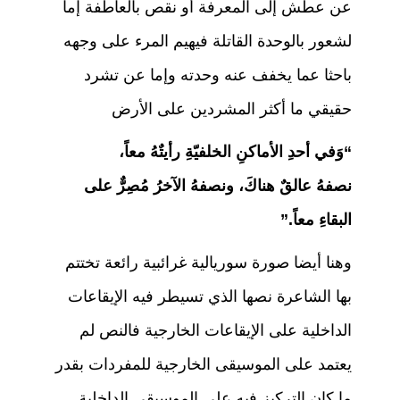
عن عطش إلى المعرفة أو نقص بالعاطفة إما
لشعور بالوحدة القاتلة فيهيم المرء على وجهه
باحثا عما يخفف عنه وحدته وإما عن تشرد
حقيقي ما أكثر المشردين على الأرض
“وَفي أحدِ الأماكنِ الخلفيّةِ رأيتٌهُ معاً،
نصفهُ عالقٌ هناكَ، ونصفهُ الآخرُ مُصِرٌّ على
البقاءِ معاً.”
وهنا أيضا صورة سوريالية غرائبية رائعة تختتم
بها الشاعرة نصها الذي تسيطر فيه الإيقاعات
الداخلية على الإيقاعات الخارجية فالنص لم
يعتمد على الموسيقى الخارجية للمفردات بقدر
ما كان التركيز فيه على الموسيقى الداخلية