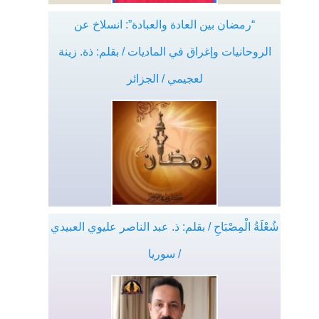
“رمضان بين العادة والعبادة”: انسلاخ عن
الروحانيات وإغراق في الماديات / بقلم: ذة. زينة
لعجيمي / الجزائر
شُعْلَةُ الْمِصْبَاحِ / بقلم: ذ. عبد الناصر عليوي العبيدي
/ سوريا