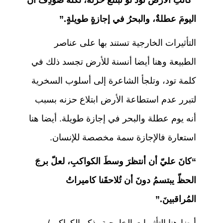
“كانتِ الأرضُ تودّ لوْ تبتلعُ حزنَهُ، لكنّهُ صودِفَ أنّ
اليومَ عطلةٌ، والبحرُ في إجازةٍ طويلةٍ.”
التأثيرات الخارجية تستند بها على عناصر
الطبيعة وهنا أيضا أنسنة للأرض تجسد ذلك في
كلمة تود، وتلجأ الشاعرة إلى أسلوب السخرية
لتبرر عدم استطاعة الأرض ابتلاع حزنه بسبب
أنه يوم عطلة والبحر في إجازة طويلة. أيضا هنا
استعارة فالإجازة سمة مخصصة للإنسان.
“كانَ عليّ أن أنتظرَ وسطَ الكواكبِ، لعلّ برجَ
الحظّ يبتسمُ دونَ أن تُلاحقَنا كاميراتُ
المُراقبينَ.”