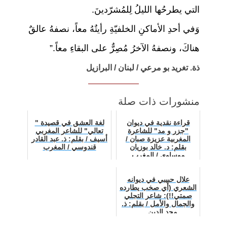
التي يطرحُها الليلُ لِلمُشرّدينَ.
وَفي أحدِ الأماكنِ الخلفيّةِ رأيتٌهُ معاً، نصفهُ عالقٌ
هناكَ، ونصفهُ الآخرُ مُصِرٌّ على البقاءِ معاً.”
ذة. تغريد بو مرعي / لبنان / البرازيل
منشورات ذات صلة
قراءة نقدية في ديوان
لغة العشق في قصيدة "
"جزر و مد" للشاعرة
تعالي" للشاعر المغربي
المغربية عزيزة صبان /
أسيف / بقلم: ذ. عبد القادر
بقلم: د. خالد بوزيان
قندوسي / المغرب
موساوي / المغرب
علال حبيبي في ديوانه
الشعري (أي صخب يطارده
صمتي!!): شاعر التجلي
والجمال والأمل / بقلم: ذ.
مجد الدين …