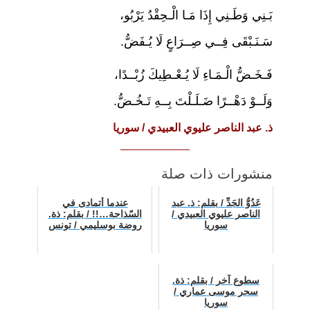
بَـنِي وَطَـنِي إِذَا مَـا الْـحِقْدُ يَرْبُو،
سَـنَـبْقَى فِــي صِــرَاعٍ لَا يُـفَضُّ.
فَـخَـضُّ الْـمَـاءِ لَا يُـعْـطِيكَ زُبْــدًا،
وَلَــوْ دَهْــرًا ضَـلَـلْتَ بِــهِ تَـخُـضُّ.
ذ. عبد الناصر عليوي العبيدي / سوريا
منشورات ذات صلة
عَدُوُّ الجَدِّ / بقلم: ذ. عبد
عندما أتمادى في
الناصر عليوي العبيدي /
السّذاجة…!! / بقلم: ذة.
سوريا
روضة بوسليمي / تونس
سطوع آخر / بقلم: ذة.
سحر موسى عماري /
سوريا