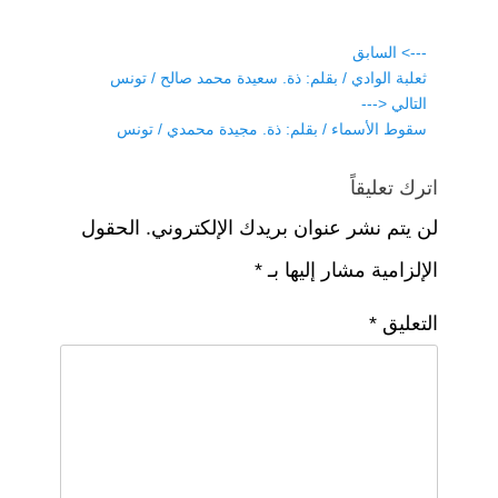
a
A
b
m
p
o
تصفّح
---> السابق
p
o
Previous
ثعلبة الوادي / بقلم: ذة. سعيدة محمد صالح / تونس
المقالات
post:
التالي <---
k
Next
سقوط الأسماء / بقلم: ذة. مجيدة محمدي / تونس
post:
اترك تعليقاً
لن يتم نشر عنوان بريدك الإلكتروني.
الحقول
الإلزامية مشار إليها بـ
*
التعليق
*