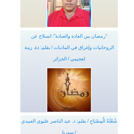
“رمضان بين العادة والعبادة”: انسلاخ عن
الروحانيات وإغراق في الماديات / بقلم: ذة. زينة
لعجيمي / الجزائر
شُعْلَةُ الْمِصْبَاحِ / بقلم: ذ. عبد الناصر عليوي العبيدي
/ سوريا