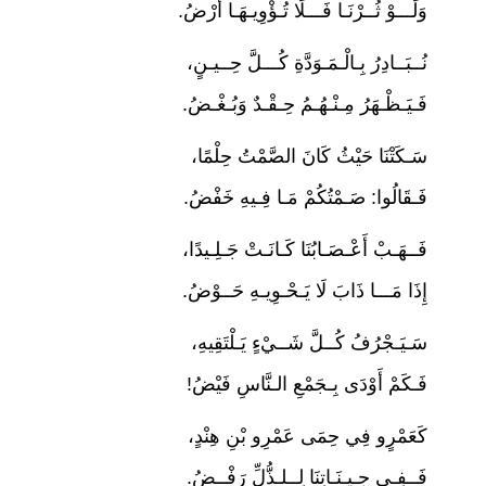
وَلَـــوْ ثُــرْنَـا فَـــلَا تُـؤْوِيـهَـا أَرْضُ.
نُــبَــادِرُ بِـالْـمَـوَدَّةِ كُـــلَّ حِــيـنٍ،
فَـيَـظْـهَرُ مِـنْـهُـمُ حِـقْـدٌ وَبُـغْـضُ.
سَـكَتْنَا حَيْثُ كَانَ الصَّمْتُ حِلْمًا،
فَـقَالُوا: صَـمْتُكُمْ مَـا فِـيهِ خَفْضُ.
فَــهَـبْ أَعْـصَـابُنَا كَـانَـتْ جَـلِـيدًا،
إِذَا مَـــا ذَابَ لَا يَـحْـوِيـهِ حَــوْضُ.
سَـيَـجْرُفُ كُــلَّ شَــيْءٍ يَـلْتَقِيهِ،
فَـكَمْ أَوْدَى بِـجَمْعِ الـنَّاسِ فَيْضُ!
كَعَمْرٍو فِي حِمَى عَمْرِو بْنِ هِنْدٍ،
فَــفِـي جِـيـنَـاتِنَا لِــلـذُّلِّ رَفْــضُ.