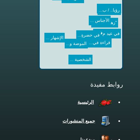
مقاربة ن...
في البحث...
رؤيا.. / ب...
الأجناس ...
"زهرة ال�...
في عيد م�...
الإشهار ...
في حضرةِ...
الموضة و...
قراءة في...
الشخصية ...
روابط مفيدة
الرئيسية
جميع المنشورات
مبدعونا