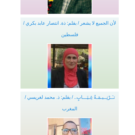
لأن الجميع لا يشعر / بقلم: ذة. انتصار عابد بكري /
فلسطين
تـَـرْنِــيـمَـةُ غِـيَـــابٍ.. / بقلم: ذ. محمد لغريسي /
المغرب