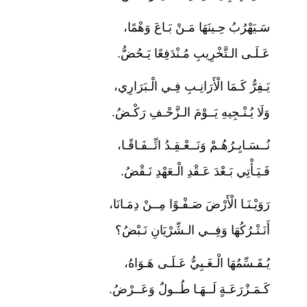
سَـيَهْرُبُ حِـينَهَا مَـنْ بَـاعَ وَهْمًا،
عَـلَـى الـتَّخْرِيبِ مُـنْدَفِعًا يَـحُضُّ.
يَـفِرُّ كَـمَا الْأَرَانِـبِ فِـي الْـبَرَارِي،
وَلَا يُـنْـجِيهِ يَــوْمَ الـزَّحْـفِ رَكْـضُ.
نُــسَـايِـرُهُـمْ وَنَــعْـقِـدُ اتِّــفَـاقًـا،
فَـيَـأْتِي بَـعْدَ عَـقْدِ الْـعَهْدِ نَـقْضُ.
رَوَيْـنَـا الْأَرْضَ صَـفْـوًا مِــنْ دِمَـانَا،
أَنَـتْـرُكُهَا وَفِــي الـشِّرْيَانِ نَـبْضُ؟
يُـقَـسِّمُهَا الْـغَـبِيُّ عَـلَـى هَـوَاهُ،
كَـمَـزْرَعَـةٍ لَــهَـا طُــولٌ وَعَــرْضُ.