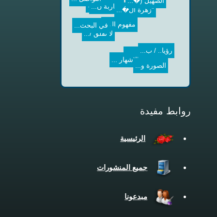
مفهوم ال...
قراءة في...
في البحث...
لا تقلق /...
رؤيا.. / ب...
الإشهار ...
الأجناس ...
الصورة و...
روابط مفيدة
الرئيسية
جميع المنشورات
مبدعونا