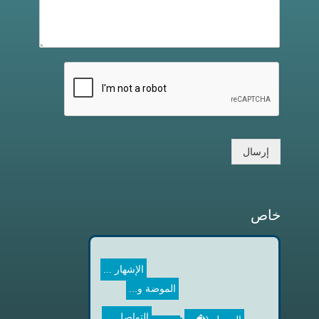
إرسال
خاص
الموضة و...
الإشهار ...
"زهرة ال�...
التواصل ...
مقاربة ن...
الصهيل (�...