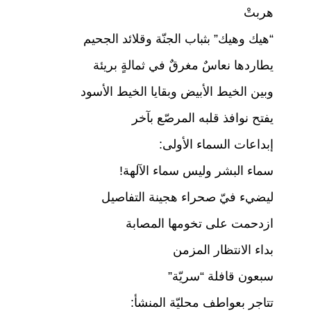
p
o
هربتْ
k
“هيك وهيك” بثباب الجنّة وقلائد الجحيم
يطاردها نعاسٌ مغرقٌ في ثمالةٍ بريئة
وبين الخيط الأبيض وبقايا الخيط الأسود
يفتح نوافذ قلبه المرصّع بآخر
إبداعات السماء الأولى:
سماء البشر وليس سماء الآلهة!
ليضيء فيّ صحراء هجينة التفاصيل
ازدحمت على تخومها المصابة
بداء الانتظار المزمن
سبعون قافلة “سريّة”
تتاجر بعواطف محليّة المنشأ: