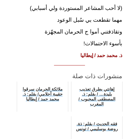
(لا أحب المشاعر المستوردة ولي أسبابي)
مهما تقطعت بي سُبل الوعود
وتقاذفتني أموا ج الحرمان المجهّزة
بأسوء الاحتمالات!
ذ. محمد حمد / إيطاليا
منشورات ذات صلة
إهانتي بطرق تعذيب
ملائكة الحرمان سرقوا
بليدة… / بقلم: ذ.
حقيبة أحلامي/ بقلم: ذ.
المصطفى المحبوب /
محمد حمد / إيطاليا
المغرب
فقه الحديث / بقلم: ذة.
روضة بوسليمي / تونس