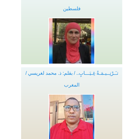
فلسطين
تـَـرْنِــيـمَـةُ غِـيَـــابٍ.. / بقلم: ذ. محمد لغريسي /
المغرب