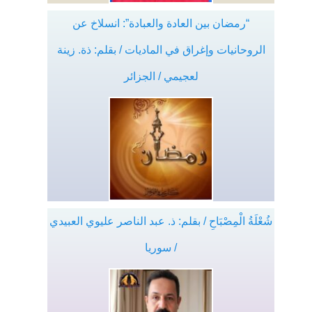
“رمضان بين العادة والعبادة”: انسلاخ عن
الروحانيات وإغراق في الماديات / بقلم: ذة. زينة
لعجيمي / الجزائر
شُعْلَةُ الْمِصْبَاحِ / بقلم: ذ. عبد الناصر عليوي العبيدي
/ سوريا