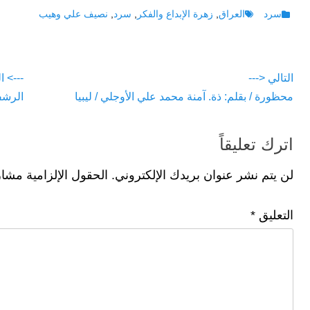
p
e
at
tt
c
Tags
Categories
سرد
العراق
,
زهرة الإبداع والفكر
,
سرد
,
نصيف علي وهيب
e
gr
s
er
e
a
A
b
تصفّح
التالي <---
---> ا
m
p
o
vious
Next
محظورة / بقلم: ذة. آمنة محمد علي الأوجلي / ليبيا
الرشف
المقالات
p
o
post:
post:
k
اترك تعليقاً
لن يتم نشر عنوان بريدك الإلكتروني.
الحقول الإلزامية مشار 
التعليق
*