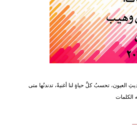
ثِ العيون، تحسبُ كلَّ حياةٍ لنا أغنيةً، تدندنُها متى
نه الكلمات