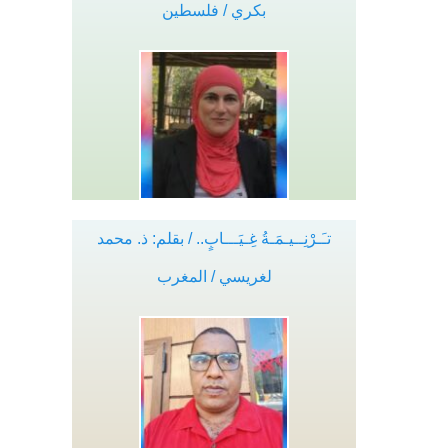
بكري / فلسطين
تـَـرْنِــيـمَـةُ غِـيَـــابٍ.. / بقلم: ذ. محمد
لغريسي / المغرب