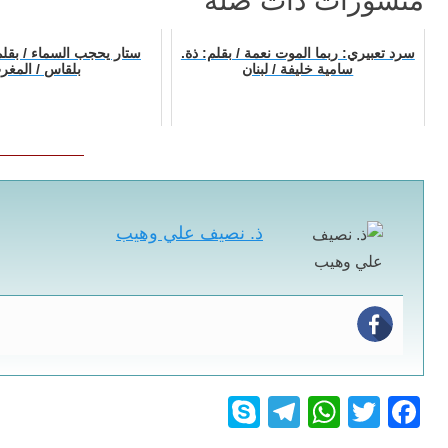
منشورات ذات صلة
سرد تعبيري: ربما الموت نعمة / بقلم: ذة.
ستار يحجب السماء / بقلم
سامية خليفة / لبنان
بلقاس / المغر
ذ. نصيف علي وهيب
S
T
W
T
F
ky
el
h
wi
a