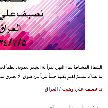
الشفاهُ المشتاقةُ لماء النهر، تقرأ لهُ الشِعرَ بعذوبة، تظمأ لحدي
ما تشاءْ، تبتسمُ لقلمٍ يكتبهُ حلماً نثرياً من شوق، لا تحترق م
ذ. نصيف علي وهيب / العراق