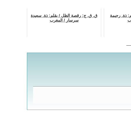
: ذة. رحيمة
ق. ق. ج: رقصة الظل / بقلم: ذة. سعيدة
ب
سرسار / المغرب