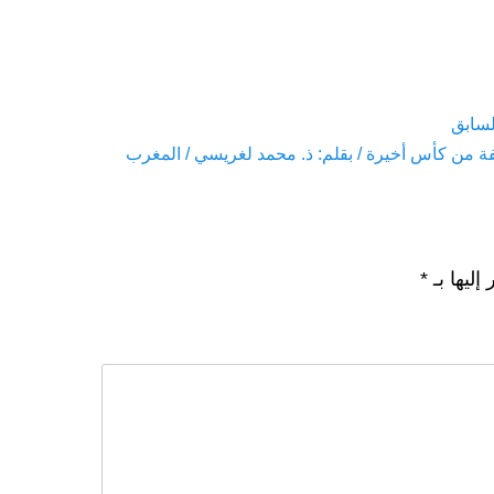
لسابق
Pre
ة من كأس أخيرة / بقلم: ذ. محمد لغريسي / المغرب
إليها بـ
*